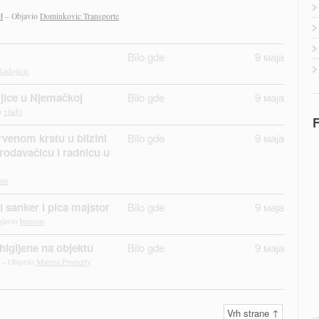
H
– Objavio
Dominkovic Transporte
Bilo gde
9 маја
Radojicic
jice u Njemačkoj
Bilo gde
9 маја
o
vlado
F
venom krstu u blizini
Bilo gde
9 маја
rodavačicu i radnicu u
son
 sanker i pica majstor
Bilo gde
9 маја
bjavio
benson
higijene na objektu
Bilo gde
9 маја
 – Objavio
Marera Property
Vrh strane ↑