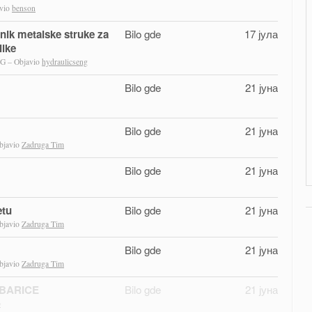
vio
benson
vnik metalske struke za
Bilo gde
17 јула
like
 – Objavio
hydraulicseng
Bilo gde
21 јуна
Bilo gde
21 јуна
bjavio
Zadruga Tim
Bilo gde
21 јуна
etu
Bilo gde
21 јуна
bjavio
Zadruga Tim
Bilo gde
21 јуна
bjavio
Zadruga Tim
BARICE
Bilo gde
21 јуна
p