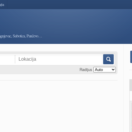
ajta
ragujevac, Subotica, Pančevo…
Radijus