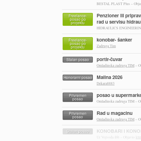
BESTAL PLAST Plus – Obja
Penzioner ili pripra
Freelance-
posao po
rad u servisu hidrau
projektu
HIDRAULICS ENGINEERING
konobar- šanker
Freelance-
posao po
Zadruga Tim
projektu
portir-čuvar
Stalan posao
Omladinska zadruga TIM
– O
Malina 2026
Honorarni posao
Dekara8883
posao u supermark
Privremen
posao
Omladinska zadruga TIM – O
Rad u magacinu
Privremen
posao
Omladinska zadruga TIM
– O
KONOBARI I KONO
Stalan posao
Ur Vojvoda ibb – Objavio
ktt