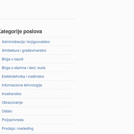
ategorije poslova
Administracija i knjigovodstvo
Arhitektura i građevinarstvo
Briga o lepoti
Briga o starima i deci, kuće
Elektrotehnika i mašinstvo
Informacione tehnologije
Inostranstvo
Obrazovanje
Ostalo
Poljoprivreda
Prodaja i marketing