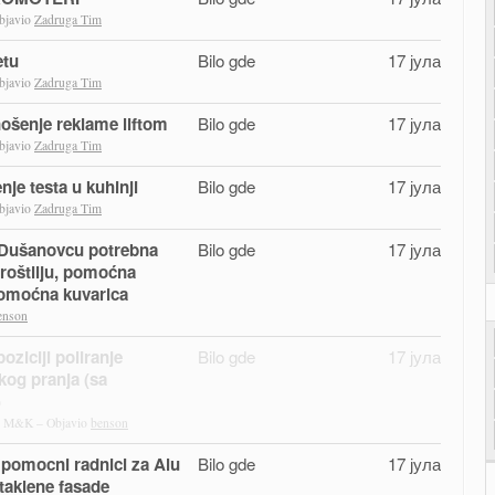
bjavio
Zadruga Tim
etu
Bilo gde
17 јула
bjavio
Zadruga Tim
-nošenje reklame liftom
Bilo gde
17 јула
bjavio
Zadruga Tim
nje testa u kuhinji
Bilo gde
17 јула
bjavio
Zadruga Tim
 Dušanovcu potrebna
Bilo gde
17 јула
a roštilju, pomoćna
 pomoćna kuvarica
enson
oziciji poliranje
Bilo gde
17 јула
kog pranja (sa
)
M&K – Objavio
benson
i pomocni radnici za Alu
Bilo gde
17 јула
 staklene fasade