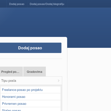
Dodaj posao
Dodaj posao/Dodaj biografiju
Dodaj posao
Pregled po…
Gradovima
Tipu posla
Freelance-posao po projektu
Honorarni posao
Privremen posao
Stalan posao