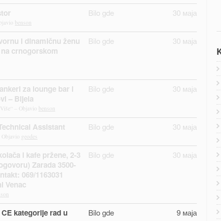
tor
Bilo gde
30 маја
bjavio
benson
vornu i dinamičnu ženu
Bilo gde
30 маја
K
a na crnogorskom
ankeri za lounge bar i
Bilo gde
30 маја
vi – Bijela
 Više“ – Objavio
benson
Technical Assistant
Bilo gde
30 маја
 Objavio
geodes
olača i kafe pržene, 2-3
Bilo gde
30 маја
ogovoru) Zarada 3500-
ntakt: 069/1163031
ni Venac
nson
 CE kategorije rad u
Bilo gde
9 маја