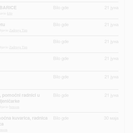
BARICE
Bilo gde
21 јуна
javio
kttp
etu
Bilo gde
21 јуна
bjavio
Zadruga Tim
Bilo gde
21 јуна
bjavio
Zadruga Tim
Bilo gde
21 јуна
Bilo gde
21 јуна
, pomoćni radnici u
Bilo gde
21 јуна
gijeničarke
Objavio
benson
oćna kuvarica, radnica
Bilo gde
30 маја
ca
enson