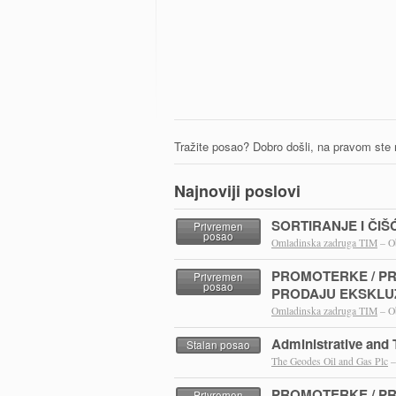
Tražite posao? Dobro došli, na pravom ste
Najnoviji poslovi
SORTIRANJE I ČI
Privremen
posao
Omladinska zadruga TIM
– O
PROMOTERKE / P
Privremen
posao
PRODAJU EKSKLUZ
Omladinska zadruga TIM
– O
Administrative and 
Stalan posao
The Geodes Oil and Gas Plc
–
PROMOTERKE / P
Privremen