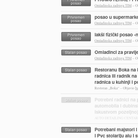
posao
Omladinska zadruga TIM
– O
posao u supermark
Privremen
posao
Omladinska zadruga TIM
– O
lakši fizički posao 
Privremen
posao
Omladinska zadruga TIM
– O
Omladinci za pravlje
Stalan posao
Omladinska zadruga TIM
– O
Restoranu Boka na
Stalan posao
radnica ili radnik n
radnica u kuhinji i
Restoran „Boka“ – Objavio
b
Potrebni radnici na p
Stalan posao
automobila i dubins
iskustvom pozeljno
AUTO DETAILING CENTAR 
Potrebani majstori 
Stalan posao
i Pvc stolariju alu i