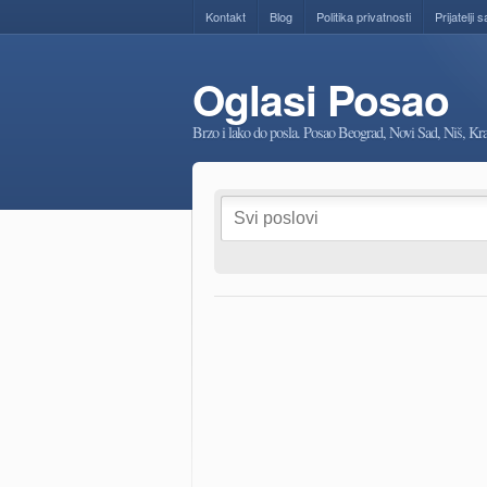
Kontakt
Blog
Politika privatnosti
Prijatelji s
Oglasi Posao
Brzo i lako do posla. Posao Beograd, Novi Sad, Niš, K