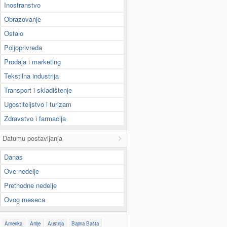
Inostranstvo
Obrazovanje
Ostalo
Poljoprivreda
Prodaja i marketing
Tekstilna industrija
Transport i skladištenje
Ugostiteljstvo i turizam
Zdravstvo i farmacija
Datumu postavljanja
Danas
Ove nedelje
Prethodne nedelje
Ovog meseca
Amerika
Arilje
Austrija
Bajina Bašta