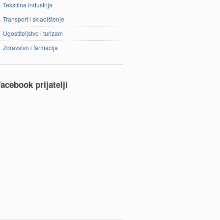
Tekstilna industrija
Transport i skladištenje
Ugostiteljstvo i turizam
Zdravstvo i farmacija
acebook prijatelji