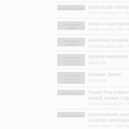
KONOBARI I KONO
Honorarni posao
ur KO TO TAMO PEVA – Ob
posao u supermark
Privremen
posao
Omladinska zadruga TIM – O
anketiranje građana
Privremen
posao
Omladinska zadruga TIM
– O
lepljenje dekleracija
Freelance-
posao po
Zadruga Tim
projektu
Konobar- šanker
Freelance-
posao po
Zadruga Tim
projektu
Posao: Pica majstor
Stalan posao
kuhinji, šankeri i hi
Restoran Pizzeria Dragulj – 
Kuvarica/kuvar, pom
Stalan posao
u kuhinji i spremači
Restoran „Boka“ – Objavio
b