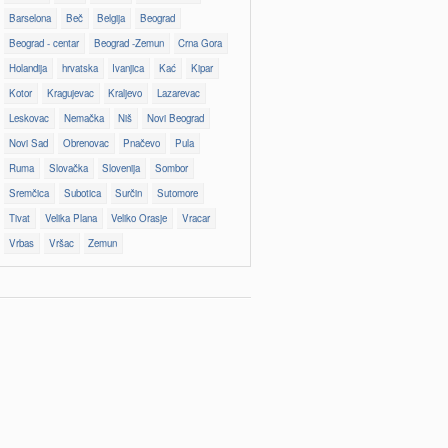
Barselona
Beč
Belgija
Beograd
Beograd - centar
Beograd -Zemun
Crna Gora
Holandija
hrvatska
Ivanjica
Kać
Kipar
Kotor
Kragujevac
Kraljevo
Lazarevac
Leskovac
Nemačka
Niš
Novi Beograd
Novi Sad
Obrenovac
Pnačevo
Pula
Ruma
Slovačka
Slovenija
Sombor
Sremčica
Subotica
Surčin
Sutomore
Tivat
Velika Plana
Veliko Orasje
Vracar
Vrbas
Vršac
Zemun