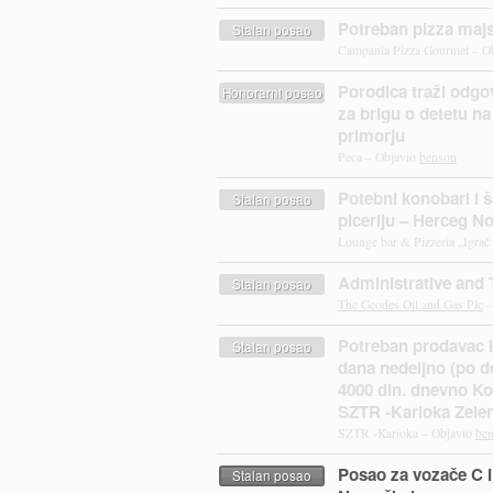
Potreban pizza majs
Stalan posao
Campania Pizza Gourmet – O
Porodica traži odgo
Honorarni posao
za brigu o detetu n
primorju
Peca – Objavio
benson
Potebni konobari i š
Stalan posao
piceriju – Herceg No
Lounge bar & Pizzeria „Igrač
Administrative and 
Stalan posao
The Geodes Oil and Gas Plc
–
Potreban prodavac k
Stalan posao
dana nedeljno (po d
4000 din. dnevno Ko
SZTR -Karioka Zele
SZTR -Karioka – Objavio
be
Posao za vozače C i
Stalan posao