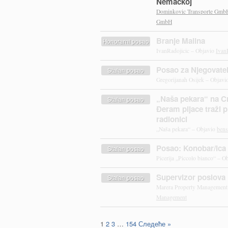
Nemačkoj
Dominkovic Transporte Gmb
GmbH
Branje Malina
Honorarni posao
IvanRadojicic – Objavio
Ivan
Posao za Njegovatel
Stalan posao
Gregorijanah Osijek – Objavi
„Naša pekara“ na Cr
Stalan posao
Đeram pijace traži p
radionici
„Naša pekara“ – Objavio
ben
Posao: Konobar/ica i
Stalan posao
Picerija „Piccolo bianco“ – O
Supervizor poslova 
Stalan posao
Marera Property Management
Management
1
2
3
…
154
Следеће »