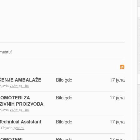
 mestu!
ŠĆENJE AMBALAŽE
Bilo gde
17 јула
bjavio
Zadruga Tim
ROMOTERI ZA
Bilo gde
17 јула
IVNIH PROIZVODA
bjavio
Zadruga Tim
Technical Assistant
Bilo gde
17 јула
 Objavio
geodes
ROMOTERI
Bilo gde
17 јула