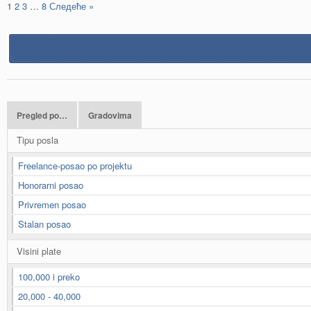
1
2
3
…
8
Следеће »
Pregled po…
Gradovima
Tipu posla
Freelance-posao po projektu
Honorarni posao
Privremen posao
Stalan posao
Visini plate
100,000 i preko
20,000 - 40,000