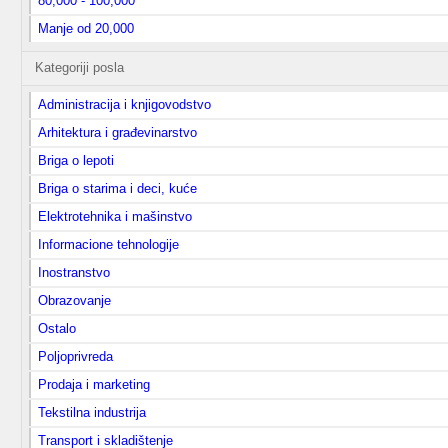
80,000 - 100,000
Manje od 20,000
Kategoriji posla
Administracija i knjigovodstvo
Arhitektura i građevinarstvo
Briga o lepoti
Briga o starima i deci, kuće
Elektrotehnika i mašinstvo
Informacione tehnologije
Inostranstvo
Obrazovanje
Ostalo
Poljoprivreda
Prodaja i marketing
Tekstilna industrija
Transport i skladištenje