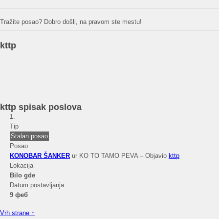
Tražite posao? Dobro došli, na pravom ste mestu!
kttp
kttp spisak poslova
Tip
Stalan posao
Posao
KONOBAR ŠANKER
ur KO TO TAMO PEVA – Objavio
kttp
Lokacija
Bilo gde
Datum postavljanja
9 феб
Vrh strane ↑