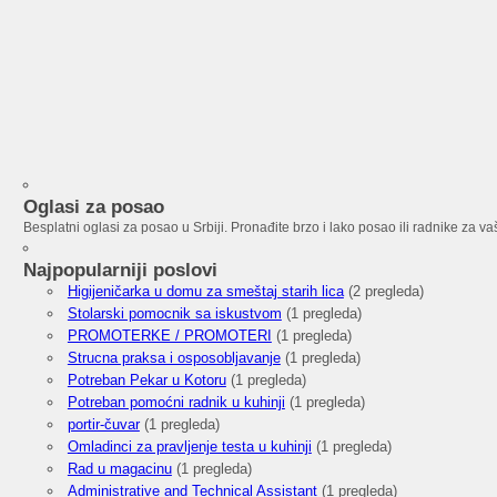
Oglasi za posao
Besplatni oglasi za posao u Srbiji. Pronađite brzo i lako posao ili radnike za va
Najpopularniji poslovi
Higijeničarka u domu za smeštaj starih lica
(2 pregleda)
Stolarski pomocnik sa iskustvom
(1 pregleda)
PROMOTERKE / PROMOTERI
(1 pregleda)
Strucna praksa i osposobljavanje
(1 pregleda)
Potreban Pekar u Kotoru
(1 pregleda)
Potreban pomoćni radnik u kuhinji
(1 pregleda)
portir-čuvar
(1 pregleda)
Omladinci za pravljenje testa u kuhinji
(1 pregleda)
Rad u magacinu
(1 pregleda)
Administrative and Technical Assistant
(1 pregleda)