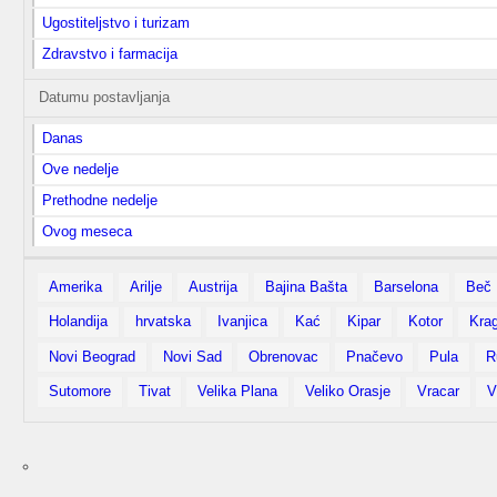
Ugostiteljstvo i turizam
Zdravstvo i farmacija
Datumu postavljanja
Danas
Ove nedelje
Prethodne nedelje
Ovog meseca
Amerika
Arilje
Austrija
Bajina Bašta
Barselona
Beč
Holandija
hrvatska
Ivanjica
Kać
Kipar
Kotor
Kra
Novi Beograd
Novi Sad
Obrenovac
Pnačevo
Pula
R
Sutomore
Tivat
Velika Plana
Veliko Orasje
Vracar
V