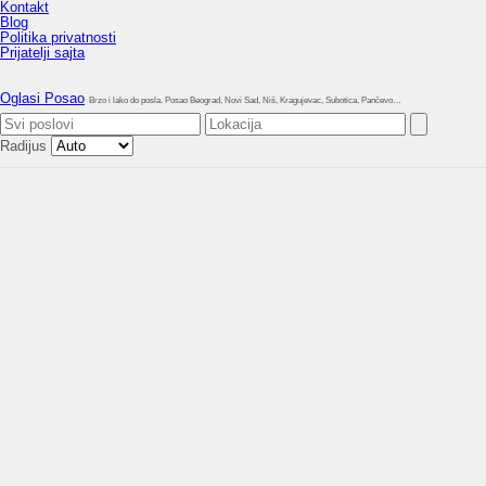
Kontakt
Blog
Politika privatnosti
Prijatelji sajta
Oglasi Posao
Brzo i lako do posla. Posao Beograd, Novi Sad, Niš, Kragujevac, Subotica, Pančevo…
Radijus