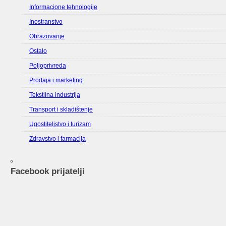
Informacione tehnologije
Inostranstvo
Obrazovanje
Ostalo
Poljoprivreda
Prodaja i marketing
Tekstilna industrija
Transport i skladištenje
Ugostiteljstvo i turizam
Zdravstvo i farmacija
Facebook prijatelji