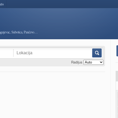
ajta
ragujevac, Subotica, Pančevo…
Radijus