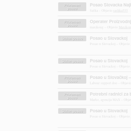
Posao Slovacka Najb
Privremen
posao
Saška – Objavio
sashka555
Operater Proizvodn
Privremen
posao
maxikong – Objavio
Maxikon
Posao u Slovackoj
Stalan posao
Posao u Slovackoj – Objavio
Posao u Slovackoj
Stalan posao
Posao u Slovackoj – Objavio
Posao u Slovačkoj –
Privremen
posao
Labour support doo – Objavi
Potrebni radnici za
Privremen
posao
Marko, agencija MAX – Obja
Posao u Slovackoj
Stalan posao
Posao u Slovackoj – Objavio