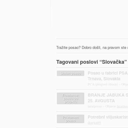
Tražite posao? Dobro došli, na pravom ste
Tagovani poslovi “Slovačka”
Posao u fabrici PSA
Stalan posao
Trnava, Slovakia
PCA (peugeot citroen) – Obj
BRANJE JABUKA 
Freelance-
posao po
25. AVGUSTA
projektu
lazarposao – Objavio
lazarpo
Potrebni viljuskari
Privremen
posao
dragica99