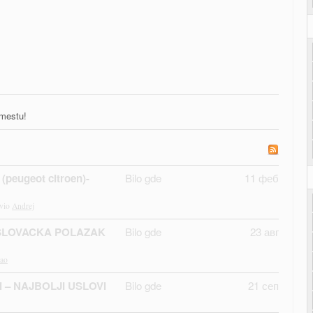
 mestu!
 (peugeot citroen)-
Bilo gde
11 феб
avio
Andrej
SLOVACKA POLAZAK
Bilo gde
23 авг
sao
sti – NAJBOLJI USLOVI
Bilo gde
21 сеп