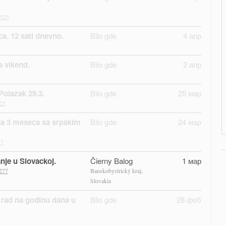
0525
a. 12 sati dnevno.
Bilo gde
4 апр
a vikend.
Bilo gde
2 апр
Polazak 29.3.
Bilo gde
25 мар
25
na 3 meseca sa srpskim
Bilo gde
24 мар
77
nje u Slovackoj.
Čierny Balog
1 мар
277
Banskobystrický kraj,
Slovakia
a rad na godinu dana u
Bilo gde
28 феб