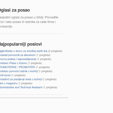
glasi za posao
esplatni oglasi za posao u Srbiji. Pronađite
rzo i lako posao ili radnike za vaše firme i
ompanije.
ajpopularniji poslovi
igijeničarka u domu za smeštaj starih lica
(2 pregleda)
tolarski pomocnik sa iskustvom
(1 pregleda)
trucna praksa i osposobljavanje
(1 pregleda)
otreban Pekar u Kotoru
(1 pregleda)
ROMOTERKE / PROMOTERI
(1 pregleda)
otreban pomoćni radnik u kuhinji
(1 pregleda)
rtir-čuvar
(1 pregleda)
ladinci za pravljenje testa u kuhinji
(1 pregleda)
ad u magacinu
(1 pregleda)
dministrative and Technical Assistant
(1 pregleda)