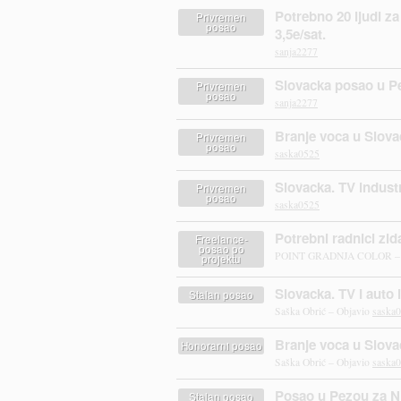
Potrebno 20 ljudi z
Privremen
posao
3,5e/sat.
sanja2277
Slovacka posao u Pe
Privremen
posao
sanja2277
Branje voca u Slova
Privremen
posao
saska0525
Slovacka. TV industri
Privremen
posao
saska0525
Potrebni radnici zid
Freelance-
posao po
POINT GRADNJA COLOR – 
projektu
Slovacka. TV I auto i
Stalan posao
Saška Obrić – Objavio
saska
Branje voca u Slova
Honorarni posao
Saška Obrić – Objavio
saska
Posao u Pezou za NK 
Stalan posao