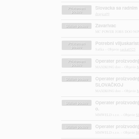
Slovacka sa radnim
Privremen
posao
dragica99
Zavarivac
Stalan posao
MC POWER JOBS DOO NOVI
Potrebni viljuskaris
Privremen
posao
Saška – Objavio
saska0525
Operater proizvod
Privremen
posao
MAXIKONG doo – Objavio
M
Operater proizvodnje
Stalan posao
SLOVAČKOJ
MAXIKONG doo – Objavio
M
Operater proizvodnj
Stalan posao
o.
MMWELD s.r.o. – Objavio
S
Operater proizvodn
Stalan posao
MMWELD s.r.o. – Objavio
S