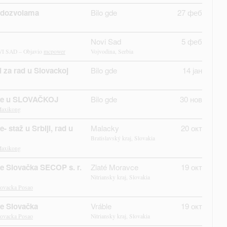
 dozvolama
Bilo gde
27 феб
Novi Sad
5 феб
 SAD – Objavio
mcpower
Vojvodina, Serbia
ti za rad u Slovackoj
Bilo gde
14 јан
nje u SLOVAČKOJ
Bilo gde
30 нов
axikong
- staž u Srbiji, rad u
Malacky
20 окт
Bratislavský kraj, Slovakia
axikong
e Slovačka SECOP s. r.
Zlaté Moravce
19 окт
Nitriansky kraj, Slovakia
lovacka Posao
je Slovačka
Vráble
19 окт
lovacka Posao
Nitriansky kraj, Slovakia