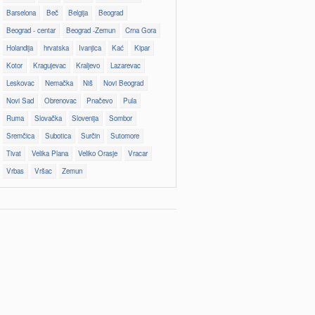
Barselona
Beč
Belgija
Beograd
Beograd - centar
Beograd -Zemun
Crna Gora
Holandija
hrvatska
Ivanjica
Kać
Kipar
Kotor
Kragujevac
Kraljevo
Lazarevac
Leskovac
Nemačka
Niš
Novi Beograd
Novi Sad
Obrenovac
Pnačevo
Pula
Ruma
Slovačka
Slovenija
Sombor
Sremčica
Subotica
Surčin
Sutomore
Tivat
Velika Plana
Veliko Orasje
Vracar
Vrbas
Vršac
Zemun