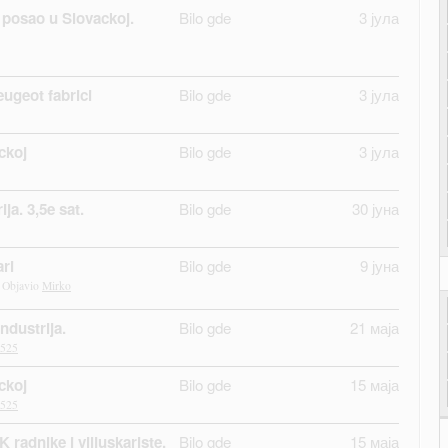
a posao u Slovackoj.
Bilo gde
3 јула
ugeot fabrici
Bilo gde
3 јула
ckoj
Bilo gde
3 јула
ja. 3,5e sat.
Bilo gde
30 јуна
ari
Bilo gde
9 јуна
Objavio
Mirko
ndustrija.
Bilo gde
21 маја
0525
ckoj
Bilo gde
15 маја
0525
radnike i viljuskariste.
Bilo gde
15 маја