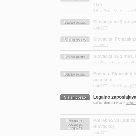
4€/h
Saška Obrić – Objavio
saska
Slovacka na 3 mesec
Stalan posao
sanja2277
Slovacka. Polazak z
Stalan posao
saska0525
Slovacka na 3 mes. 
Stalan posao
saska0525 – Objavio
saska05
Posao u Slovackoj 
Stalan posao
pasosem.
sanja2277 – Objavio
sanja22
Legalno zaposlajava
Stalan posao
Saška Obrić – Objavio
sanja2
Potrebno 20 ljudi z
Freelance-
posao po
Slovackoj
projektu
sanja2277