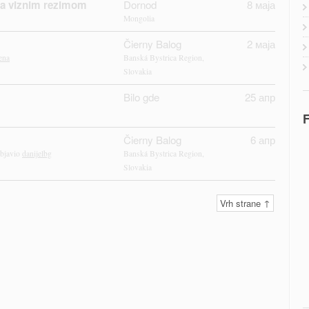
sa viznim rezimom
Dornod
8 маја
Mongolia
Čierny Balog
2 маја
ena
Banská Bystrica Region,
Slovakia
Bilo gde
25 апр
F
Čierny Balog
6 апр
bjavio
danijelbg
Banská Bystrica Region,
Slovakia
Vrh strane ↑