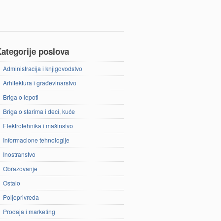
ategorije poslova
Administracija i knjigovodstvo
Arhitektura i građevinarstvo
Briga o lepoti
Briga o starima i deci, kuće
Elektrotehnika i mašinstvo
Informacione tehnologije
Inostranstvo
Obrazovanje
Ostalo
Poljoprivreda
Prodaja i marketing