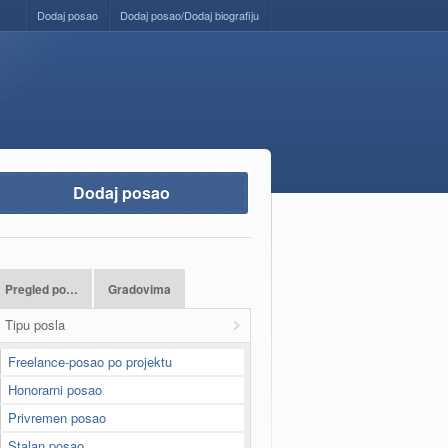
Dodaj posao
Dodaj posao/Dodaj biografiju
Dodaj posao
Pregled po…
Gradovima
Tipu posla
Freelance-posao po projektu
Honorarni posao
Privremen posao
Stalan posao