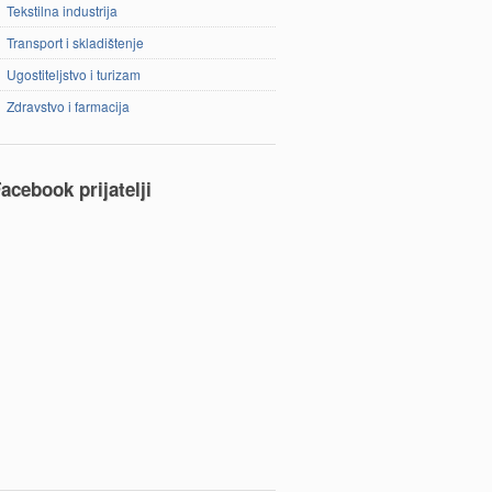
Tekstilna industrija
Transport i skladištenje
Ugostiteljstvo i turizam
Zdravstvo i farmacija
acebook prijatelji