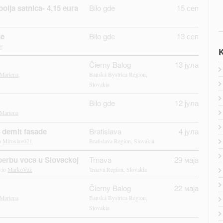
olja satnica- 4,15 eura
Bilo gde
15 сеп
je
Bilo gde
13 сеп
g
K
Čierny Balog
13 јула
Mariena
Banská Bystrica Region,
Slovakia
Bilo gde
12 јула
Mariena
 demit fasade
Bratislava
4 јула
o
Miroslav021
Bratislava Region, Slovakia
 berbu voca u Slovackoj
Trnava
29 маја
vio
MarkoVuk
Trnava Region, Slovakia
Čierny Balog
22 маја
Mariena
Banská Bystrica Region,
Slovakia