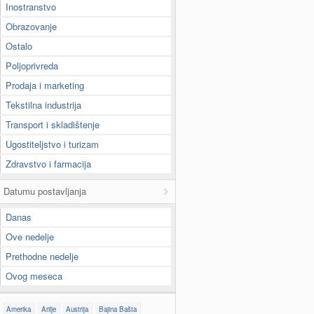
Inostranstvo
Obrazovanje
Ostalo
Poljoprivreda
Prodaja i marketing
Tekstilna industrija
Transport i skladištenje
Ugostiteljstvo i turizam
Zdravstvo i farmacija
Datumu postavljanja
Danas
Ove nedelje
Prethodne nedelje
Ovog meseca
Amerika
Arilje
Austrija
Bajina Bašta