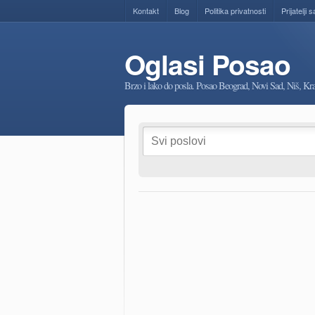
Kontakt
Blog
Politika privatnosti
Prijatelji s
Oglasi Posao
Brzo i lako do posla. Posao Beograd, Novi Sad, Niš, K