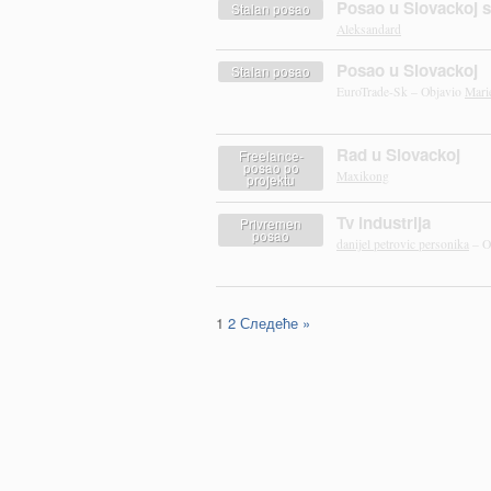
Posao u Slovackoj 
Stalan posao
Aleksandard
Posao u Slovackoj
Stalan posao
EuroTrade-Sk – Objavio
Mari
Rad u Slovackoj
Freelance-
posao po
Maxikong
projektu
Tv industrija
Privremen
posao
danijel petrovic personika
– O
1
2
Следеће »