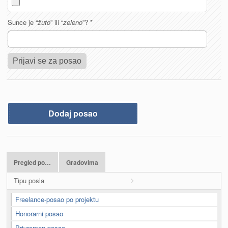
Sunce je “
žuto
” ili “
zeleno
”?
*
Dodaj posao
Pregled po…
Gradovima
Tipu posla
Freelance-posao po projektu
Honorarni posao
Privremen posao