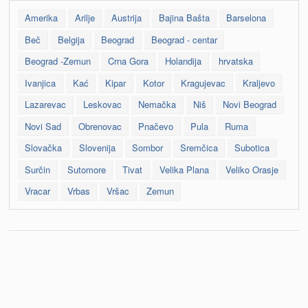
Amerika
Arilje
Austrija
Bajina Bašta
Barselona
Beč
Belgija
Beograd
Beograd - centar
Beograd -Zemun
Crna Gora
Holandija
hrvatska
Ivanjica
Kać
Kipar
Kotor
Kragujevac
Kraljevo
Lazarevac
Leskovac
Nemačka
Niš
Novi Beograd
Novi Sad
Obrenovac
Pnačevo
Pula
Ruma
Slovačka
Slovenija
Sombor
Sremčica
Subotica
Surčin
Sutomore
Tivat
Velika Plana
Veliko Orasje
Vracar
Vrbas
Vršac
Zemun