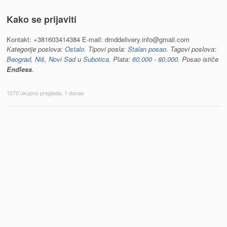
Kako se prijaviti
Kontakt: +381603414384 E-mail: dmddelivery.info@gmail.com
Kategorije poslova:
Ostalo
. Tipovi posla:
Stalan posao
. Tagovi poslova:
Beograd
,
Niš
,
Novi Sad
и
Subotica
. Plata:
60,000 - 80,000
. Posao ističe
Endless
.
1070 ukupno pregleda, 1 danas