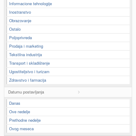
Informacione tehnologije
Inostranstvo
Obrazovanje
Ostalo
Poljoprivreda
Prodaja i marketing
Tekstilna industrija
Transport i skladištenje
Ugostiteljstvo i turizam
Zdravstvo i farmacija
Datumu postavljanja
Danas
Ove nedelje
Prethodne nedelje
Ovog meseca