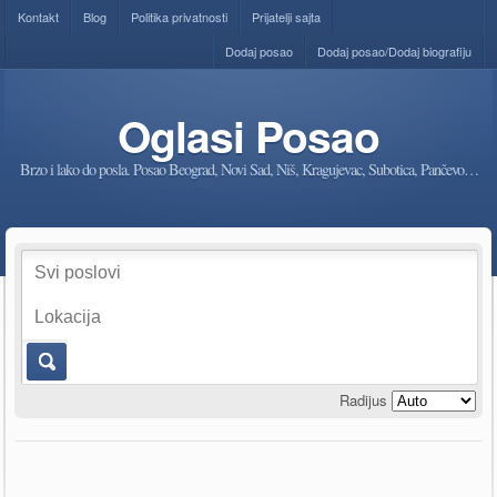
Kontakt
Blog
Politika privatnosti
Prijatelji sajta
Dodaj posao
Dodaj posao/Dodaj biografiju
Oglasi Posao
Brzo i lako do posla. Posao Beograd, Novi Sad, Niš, Kragujevac, Subotica, Pančevo…
Radijus