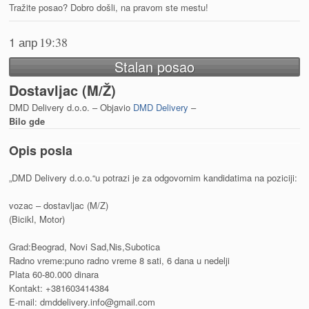
Tražite posao? Dobro došli, na pravom ste mestu!
1 апр
19:38
Stalan posao
Dostavljac (M/Ž)
DMD Delivery d.o.o. – Objavio
DMD Delivery
–
Bilo gde
Opis posla
„DMD Delivery d.o.o.“u potrazi je za odgovornim kandidatima na poziciji:
vozac – dostavljac (M/Z)
(Bicikl, Motor)
Grad:Beograd, Novi Sad,Nis,Subotica
Radno vreme:puno radno vreme 8 sati, 6 dana u nedelji
Plata 60-80.000 dinara
Kontakt: +381603414384
E-mail: dmddelivery.info@gmail.com