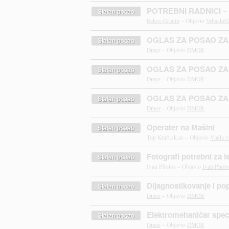
POTREBNI RADNICI –
Stalan posao
Eckes-Granin
– Objavio
Vrbaski0
OGLAS ZA POSAO ZA
Stalan posao
Dmor
– Objavio
DMOR
OGLAS ZA POSAO ZA
Stalan posao
Dmor
– Objavio
DMOR
OGLAS ZA POSAO ZA
Stalan posao
Dmor
– Objavio
DMOR
Operater na Mašini
Stalan posao
Top Kraft.sk.as – Objavio
Vlada v
Fotografi potrebni za l
Stalan posao
Ivan Photos – Objavio
Ivan Photo
Dijagnostikovanje i po
Stalan posao
Dmor
– Objavio
DMOR
Elektromehaničar speci
Stalan posao
Dmor
– Objavio
DMOR