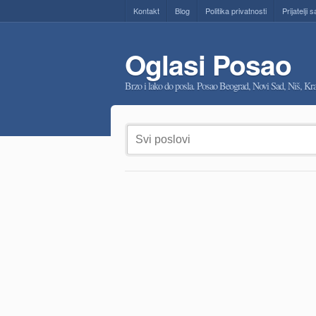
Kontakt
Blog
Politika privatnosti
Prijatelji s
Oglasi Posao
Brzo i lako do posla. Posao Beograd, Novi Sad, Niš, K