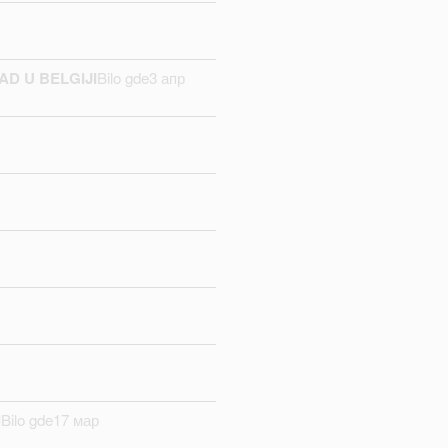
D U BELGIJI
Bilo gde
3 апр
i
Bilo gde
17 мар