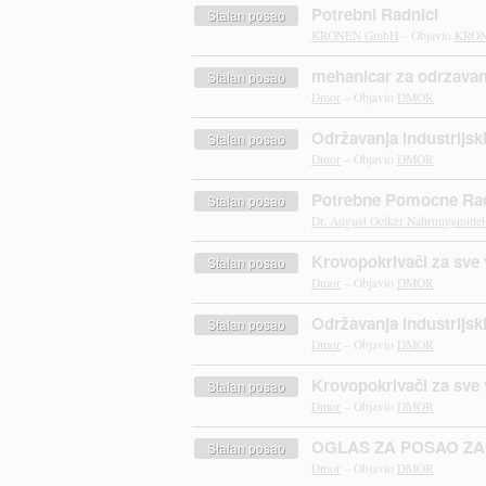
Potrebni Radnici
Stalan posao
KRONEN GmbH
– Objavio
KRO
mehanicar za odrzavanj
Stalan posao
Dmor
– Objavio
DMOR
Održavanja industrijski
Stalan posao
Dmor
– Objavio
DMOR
Potrebne Pomocne Rad
Stalan posao
Dr. August Oetker Nahrungsmitte
Krovopokrivači za sve v
Stalan posao
Dmor
– Objavio
DMOR
Održavanja industrijski
Stalan posao
Dmor
– Objavio
DMOR
Krovopokrivači za sve 
Stalan posao
Dmor
– Objavio
DMOR
OGLAS ZA POSAO ZA
Stalan posao
Dmor
– Objavio
DMOR