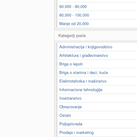
60,000 - 80,000
80,000 - 100,000
Manje od 20,000
Kategoriji posla
Administracija i knjigovodstvo
Arhitektura i građevinarstvo
Briga o lepoti
Briga o starima i deci, kuće
Elektrotehnika i mašinstvo
Informacione tehnologije
Inostranstvo
Obrazovanje
Ostalo
Poljoprivreda
Prodaja i marketing