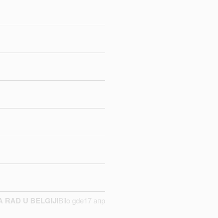
 RAD U BELGIJI
Bilo gde
17 апр