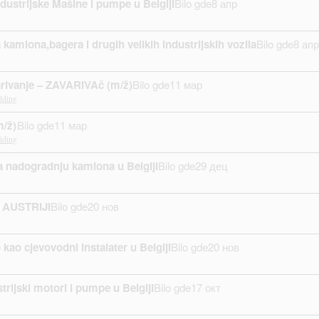
dustrijske Mašine i pumpe u Belgiji
Bilo gde
8 апр
kamiona,bagera i drugih velikih industrijskih vozila
Bilo gde
8 апр
rivanje – ZAVARIVAč (m/ž)
Bilo gde
11 мар
lding
m/ž)
Bilo gde
11 мар
lding
a nadogradnju kamiona u Belgiji
Bilo gde
29 дец
 AUSTRIJI
Bilo gde
20 нов
 kao cjevovodni instalater u Belgiji
Bilo gde
20 нов
rijski motori i pumpe u Belgiji
Bilo gde
17 окт