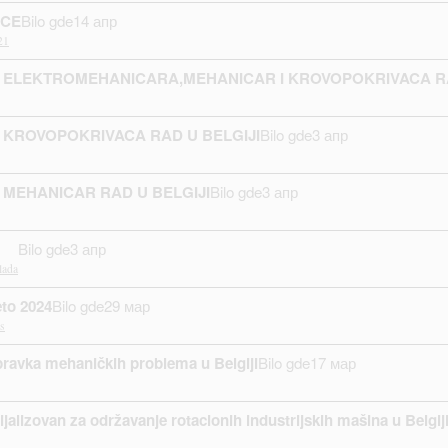
 CE
Bilo gde
14 апр
21
 ELEKTROMEHANICARA,MEHANICAR I KROVOPOKRIVACA RA
 KROVOPOKRIVACA RAD U BELGIJI
Bilo gde
3 апр
 MEHANICAR RAD U BELGIJI
Bilo gde
3 апр
Bilo gde
3 апр
lada
eto 2024
Bilo gde
29 мар
s
pravka mehaničkih problema u Belgiji
Bilo gde
17 мар
jalizovan za održavanje rotacionih industrijskih mašina u Belgij