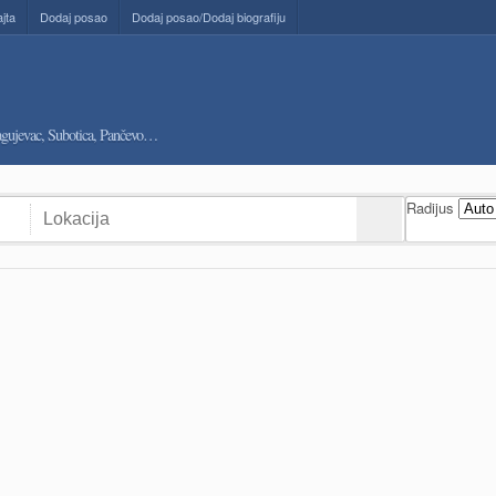
ajta
Dodaj posao
Dodaj posao/Dodaj biografiju
ragujevac, Subotica, Pančevo…
Radijus