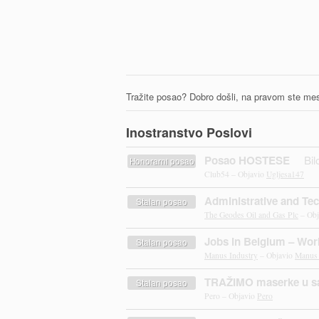
Tražite posao? Dobro došli, na pravom ste mes
Inostranstvo Poslovi
Posao HOSTESE
Bil
Honorarni posao
Club54 – Objavio
Ugljesa147
Administrative and Tec
Stalan posao
The Geodes Oil and Gas Plc
– Obj
Jobs in Belgium – Wor
Stalan posao
Manus Industry
– Objavio
Manus 
TRAŽIMO maserke u sa
Stalan posao
Pero – Objavio
Pero