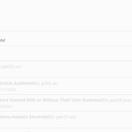
tu!
o gde
28 окт
hnical Assistant
Bilo gde
8 авг
avio
geodes
kers Wanted With or Without Their Own Business
Bilo gde
28 јуна
Industry
lonu masaže Slovenija
Bilo gde
18 апр