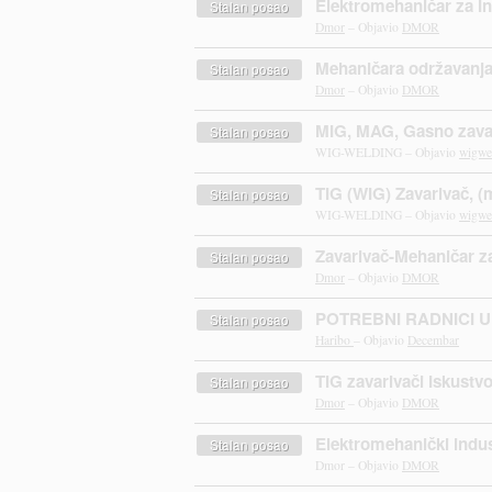
Elektromehaničar za In
Stalan posao
Dmor
– Objavio
DMOR
Mehaničara održavanja 
Stalan posao
Dmor
– Objavio
DMOR
MIG, MAG, Gasno zava
Stalan posao
WIG-WELDING – Objavio
wigwe
TIG (WIG) Zavarivač, (
Stalan posao
WIG-WELDING – Objavio
wigwe
Zavarivač-Mehaničar z
Stalan posao
Dmor
– Objavio
DMOR
POTREBNI RADNICI U
Stalan posao
Haribo
– Objavio
Decembar
TIG zavarivači Iskustvo
Stalan posao
Dmor
– Objavio
DMOR
Elektromehanički indust
Stalan posao
Dmor – Objavio
DMOR