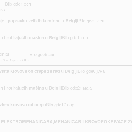
Bilo gde
1 сеп
NEN
e i popravku velikih kamiona u Belgiji
Bilo gde
1 сеп
h i rotirajućih mašina u Belgiji
Bilo gde
1 сеп
nici
Bilo gde
6 авг
l KG
– Objavio
Oetker
ista krovova od crepa za rad u Belgiji
Bilo gde
6 јуна
h i rotirajućih mašina u Belgiji
Bilo gde
21 маја
vista krovova od crepa
Bilo gde
17 апр
 ELEKTROMEHANICARA,MEHANICAR I KROVOPOKRIVACE ZA