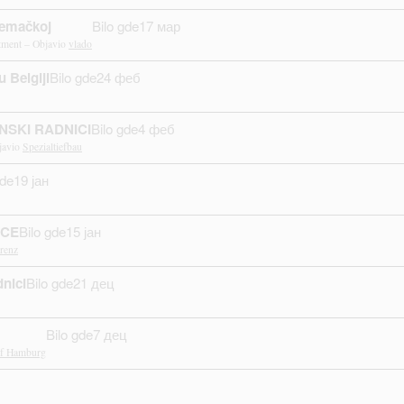
Nemačkoj
Bilo gde
17 мар
tment – Objavio
vlado
 Belgiji
Bilo gde
24 феб
NSKI RADNICI
Bilo gde
4 феб
javio
Spezialtiefbau
gde
19 јан
 CE
Bilo gde
15 јан
renz
nici
Bilo gde
21 дец
Bilo gde
7 дец
of Hamburg