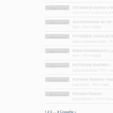
Održavanje puteva u 
Stalan posao
Gregorianah Consulting & Recrui
Automehanicar za rad u
Stalan posao
Dmor
– Objavio
DMOR
POTREBNI GRADJEVI
Stalan posao
Züblin Spezialtiefbau GmbH
– Ob
Elektromehanicar
Bilo 
Stalan posao
Dmor – Objavio
DMOR
POTREBNI RADNICI –
Stalan posao
Lorenz Snack-World
– Objavio
Lo
Potrebne Radnice i Rad
Stalan posao
Lamb Weston
– Objavio
Lamb
Potrebni Radnici
Stalan posao
Port of Hamburg
– Objavio
Port 
1
2
3
…
8
Следеће »