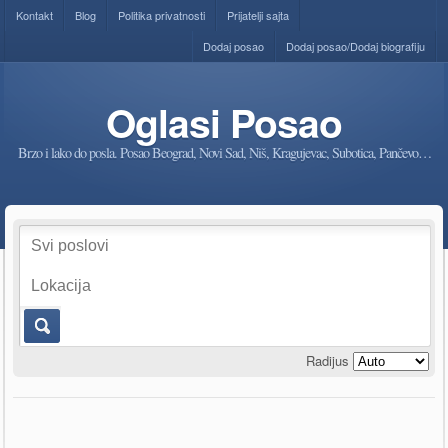
Kontakt
Blog
Politika privatnosti
Prijatelji sajta
Dodaj posao
Dodaj posao/Dodaj biografiju
Oglasi Posao
Brzo i lako do posla. Posao Beograd, Novi Sad, Niš, Kragujevac, Subotica, Pančevo…
Radijus