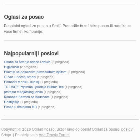
Oglasi za posao
Besplatni oglasi za posao u Srbiji. Pronađite brzo i lako posao ili radnike za
vaše firme i kompanije.
Najpopularniji poslovi
Osoba za šivenje odeće i obuće
(3 pregleda)
Higijenicar
(2 pregleda)
Pravnici sa polozenim pravosudnim ispitom
(2 pregleda)
Cuvar u nocnoj smeni
(1 pregleda)
Pomocni radnik u kuhinji
(1 pregleda)
TC USCE Priprema i prodaja Bubble Tea
(1 pregleda)
profesor madjarskog jezika
(1 pregleda)
Konobar/ Barmen sa iskustvom
(1 pregleda)
Roštiljdžija
(1 pregleda)
Posao u restoranu HR
(1 pregleda)
Copyright © 2026 Oglasi Posao. Brzo i lako do posla! Oglasi za posao, poslovi
Srbija. | Prijatelji sajta
Ana Zenski Forum