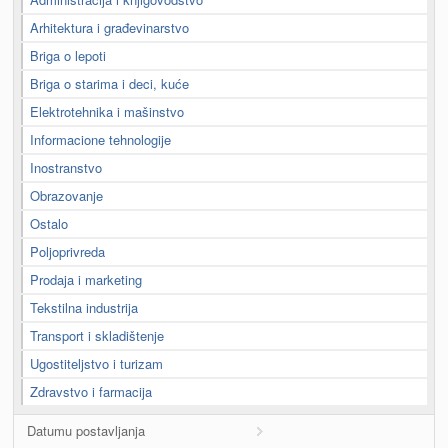
Arhitektura i građevinarstvo
Briga o lepoti
Briga o starima i deci, kuće
Elektrotehnika i mašinstvo
Informacione tehnologije
Inostranstvo
Obrazovanje
Ostalo
Poljoprivreda
Prodaja i marketing
Tekstilna industrija
Transport i skladištenje
Ugostiteljstvo i turizam
Zdravstvo i farmacija
Datumu postavljanja