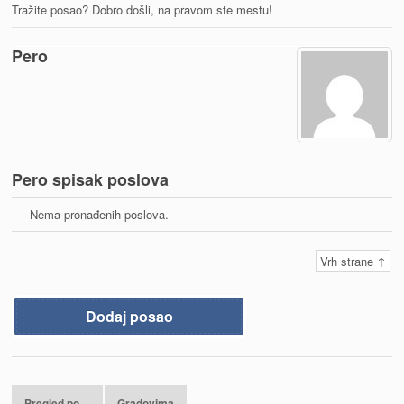
Tražite posao? Dobro došli, na pravom ste mestu!
Pero
Pero spisak poslova
Nema pronađenih poslova.
Vrh strane ↑
Dodaj posao
Pregled po…
Gradovima