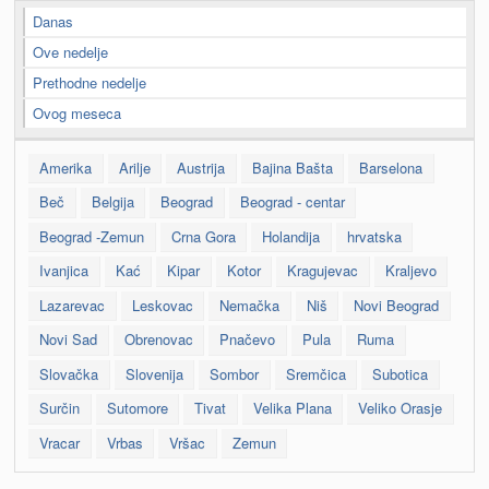
Danas
Ove nedelje
Prethodne nedelje
Ovog meseca
Amerika
Arilje
Austrija
Bajina Bašta
Barselona
Beč
Belgija
Beograd
Beograd - centar
Beograd -Zemun
Crna Gora
Holandija
hrvatska
Ivanjica
Kać
Kipar
Kotor
Kragujevac
Kraljevo
Lazarevac
Leskovac
Nemačka
Niš
Novi Beograd
Novi Sad
Obrenovac
Pnačevo
Pula
Ruma
Slovačka
Slovenija
Sombor
Sremčica
Subotica
Surčin
Sutomore
Tivat
Velika Plana
Veliko Orasje
Vracar
Vrbas
Vršac
Zemun