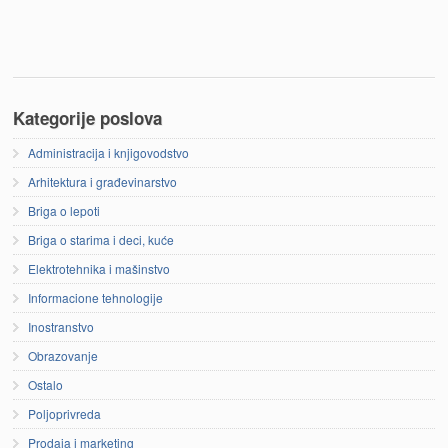
Kategorije poslova
Administracija i knjigovodstvo
Arhitektura i građevinarstvo
Briga o lepoti
Briga o starima i deci, kuće
Elektrotehnika i mašinstvo
Informacione tehnologije
Inostranstvo
Obrazovanje
Ostalo
Poljoprivreda
Prodaja i marketing