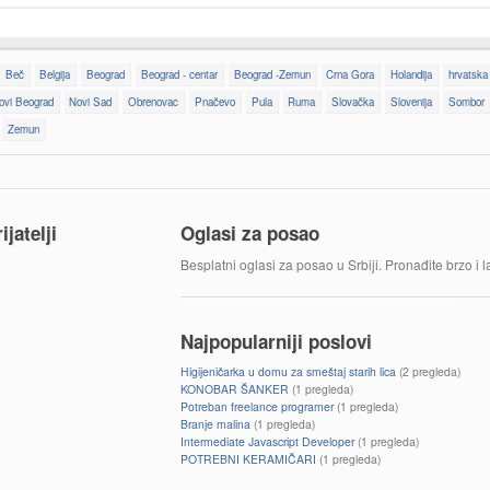
Beč
Belgija
Beograd
Beograd - centar
Beograd -Zemun
Crna Gora
Holandija
hrvatska
ovi Beograd
Novi Sad
Obrenovac
Pnačevo
Pula
Ruma
Slovačka
Slovenija
Sombor
Zemun
jatelji
Oglasi za posao
Besplatni oglasi za posao u Srbiji. Pronađite brzo i 
Najpopularniji poslovi
Higijeničarka u domu za smeštaj starih lica
(2 pregleda)
KONOBAR ŠANKER
(1 pregleda)
Potreban freelance programer
(1 pregleda)
Branje malina
(1 pregleda)
Intermediate Javascript Developer
(1 pregleda)
POTREBNI KERAMIČARI
(1 pregleda)