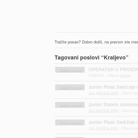
Tražite posao? Dobro došli, na pravom ste mes
Tagovani poslovi “Kraljevo”
OPERATER U PROIZV
Stalan posao
EUROTAY – Objavio
Eurotay
Junior Pisac Sadrzaja 
Stalan posao
ALL DIGITAL DOO
– Objavio
iv
Junior Sistem Adminis
Stalan posao
ALL DIGITAL DOO
– Objavio
iv
Junior Pisac Sadržaja 
Stalan posao
ALL DIGITAL DOO
– Objavio
iv