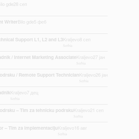
ilo gde
28 сеп
nt Writer
Bilo gde
5 феб
hnical Support L1, L2 and L3
Kraljevo
8 сеп
Serbia
adnik / Internet Marketing Associate
Kraljevo
27 јан
Serbia
podrsku / Remote Support Technician
Kraljevo
26 јан
Serbia
adnik
Kraljevo
7 дец
Serbia
podrsku – Tim za tehnicku podrsku
Kraljevo
21 сеп
Serbia
or – Tim za implementaciju
Kraljevo
16 авг
Serbia