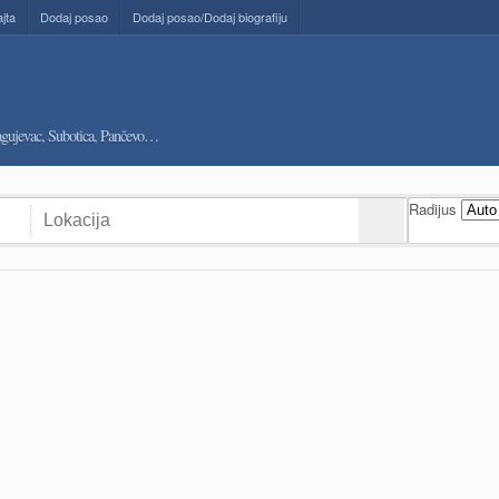
ajta
Dodaj posao
Dodaj posao/Dodaj biografiju
ragujevac, Subotica, Pančevo…
Radijus