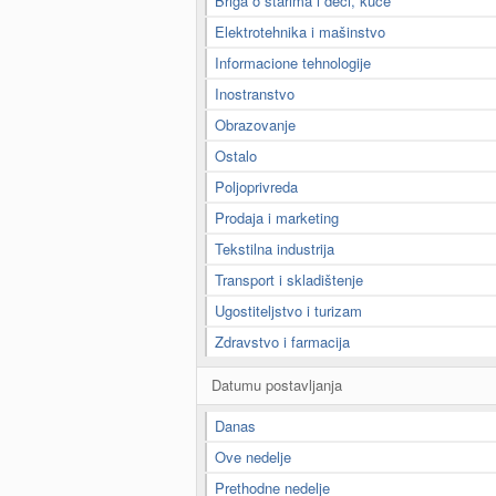
Briga o starima i deci, kuće
Elektrotehnika i mašinstvo
Informacione tehnologije
Inostranstvo
Obrazovanje
Ostalo
Poljoprivreda
Prodaja i marketing
Tekstilna industrija
Transport i skladištenje
Ugostiteljstvo i turizam
Zdravstvo i farmacija
Datumu postavljanja
Danas
Ove nedelje
Prethodne nedelje