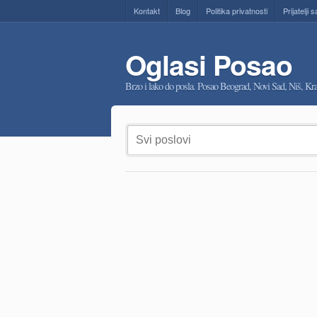
Kontakt
Blog
Politika privatnosti
Prijatelji s
Oglasi Posao
Brzo i lako do posla. Posao Beograd, Novi Sad, Niš, K