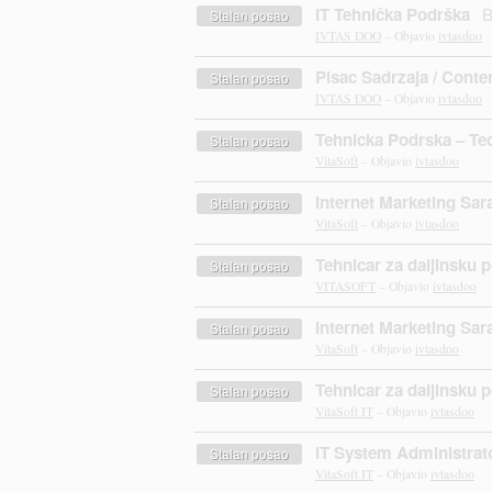
IT Tehnička Podrška
B
Stalan posao
IVTAS DOO
– Objavio
ivtasdoo
Pisac Sadrzaja / Conte
Stalan posao
IVTAS DOO
– Objavio
ivtasdoo
Tehnicka Podrska – Tec
Stalan posao
VitaSoft
– Objavio
ivtasdoo
Internet Marketing Sar
Stalan posao
VitaSoft
– Objavio
ivtasdoo
Tehnicar za daljinsku 
Stalan posao
VITASOFT
– Objavio
ivtasdoo
Internet Marketing Sar
Stalan posao
VitaSoft
– Objavio
ivtasdoo
Tehnicar za daljinsku 
Stalan posao
VitaSoft IT
– Objavio
ivtasdoo
IT System Administrat
Stalan posao
VitaSoft IT
– Objavio
ivtasdoo