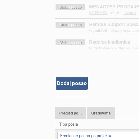
MENADZER PRODAJ
Stalan posao
INTERMEX
– Objavio
intermex
Remote Support Specia
Stalan posao
OrganikSoft
– Objavio
organiksof
Radnice kladionica
Stalan posao
Olimp kladionice – Objavio
Jovan
Dodaj posao
Pregled po…
Gradovima
Tipu posla
Freelance-posao po projektu