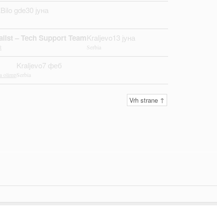
E
Bilo gde
30 јуна
list – Tech Support Team
Kraljevo
13 јуна
t
Serbia
Kraljevo
7 феб
a olimp
Serbia
Vrh strane ↑