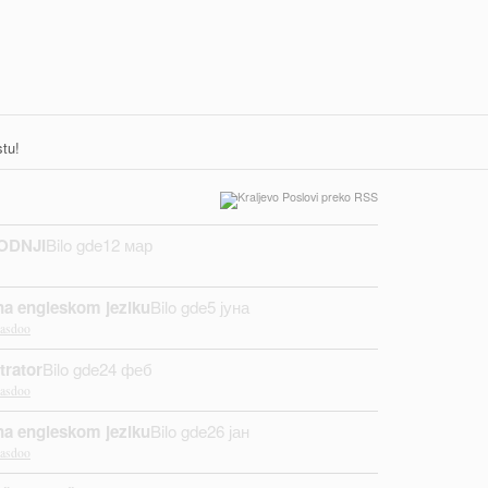
tu!
ODNJI
Bilo gde
12 мар
na engleskom jeziku
Bilo gde
5 јуна
tasdoo
trator
Bilo gde
24 феб
tasdoo
na engleskom jeziku
Bilo gde
26 јан
tasdoo