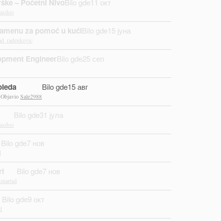
ške – Početni Nivo
Bilo gde
11 окт
tasdoo
zamenu za pomoć u kući
Bilo gde
15 јуна
ad_radenkovic
opment Engineer
Bilo gde
25 сеп
oleda
Bilo gde
15 авг
– Objavio
Sale2988
Bilo gde
31 јула
tasdoo
Bilo gde
7 нов
d
ri
Bilo gde
7 нов
smartad
Bilo gde
9 окт
d