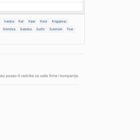
Ivanjica
Kać
Kipar
Kotor
Kragujevac
Sremčica
Subotica
Surčin
Sutomore
Tivat
lako posao ili radnike za vaše firme i kompanije.