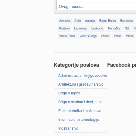
Ovog meseca
Amerika
Arilje
Austrija
Bajina Bašta
Barselona
Kraljevo
Lazarevac
Leskovac
Nemačka
Niš
N
Velika Plana
Veliko Orasje
Vracar
Vrbas
Vršac
Kategorije poslova
Facebook pri
Administracija i knjigovodstvo
Arhitektura i građevinarstvo
Briga o lepoti
Briga o starima i deci, kuće
Elektrotehnika i mašinstvo
Informacione tehnologije
Inostranstvo