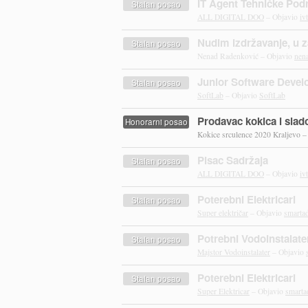
IT Agent Tehničke Podr
Stalan posao
ALL DIGITAL DOO
– Objavio
iv
Nudim izdržavanje, u 
Stalan posao
Nenad Radenković – Objavio
nen
Junior Software Devel
Stalan posao
SoftLab
– Objavio
SoftLab
Prodavac kokica i slad
Honorarni posao
Kokice srculence 2020 Kraljevo 
Pisac Sadržaja
Stalan posao
ALL DIGITAL DOO
– Objavio
iv
Poterebni Elektricari
Stalan posao
Super električar
– Objavio
smarta
Potrebni Vodoinstalate
Stalan posao
Majstor Vodoinstalater
– Objavio
Poterebni Elektricari
Stalan posao
Super Elektricar
– Objavio
smarta