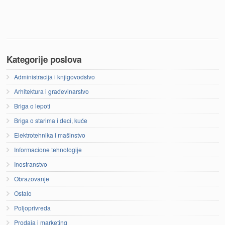
Kategorije poslova
Administracija i knjigovodstvo
Arhitektura i građevinarstvo
Briga o lepoti
Briga o starima i deci, kuće
Elektrotehnika i mašinstvo
Informacione tehnologije
Inostranstvo
Obrazovanje
Ostalo
Poljoprivreda
Prodaja i marketing