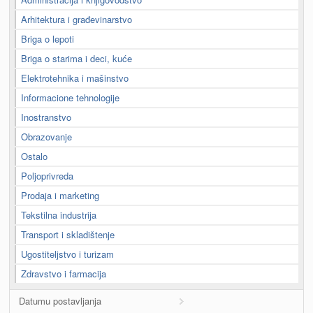
Arhitektura i građevinarstvo
Briga o lepoti
Briga o starima i deci, kuće
Elektrotehnika i mašinstvo
Informacione tehnologije
Inostranstvo
Obrazovanje
Ostalo
Poljoprivreda
Prodaja i marketing
Tekstilna industrija
Transport i skladištenje
Ugostiteljstvo i turizam
Zdravstvo i farmacija
Datumu postavljanja