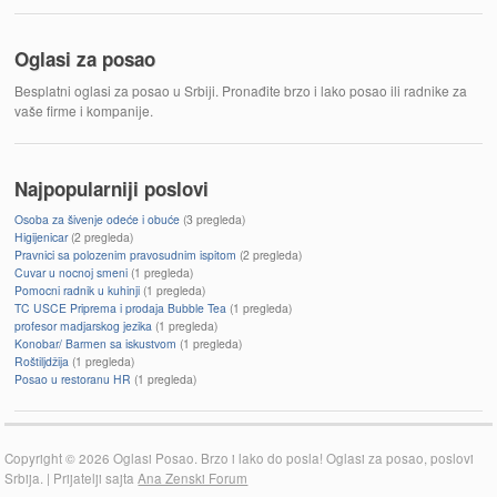
Oglasi za posao
Besplatni oglasi za posao u Srbiji. Pronađite brzo i lako posao ili radnike za
vaše firme i kompanije.
Najpopularniji poslovi
Osoba za šivenje odeće i obuće
(3 pregleda)
Higijenicar
(2 pregleda)
Pravnici sa polozenim pravosudnim ispitom
(2 pregleda)
Cuvar u nocnoj smeni
(1 pregleda)
Pomocni radnik u kuhinji
(1 pregleda)
TC USCE Priprema i prodaja Bubble Tea
(1 pregleda)
profesor madjarskog jezika
(1 pregleda)
Konobar/ Barmen sa iskustvom
(1 pregleda)
Roštiljdžija
(1 pregleda)
Posao u restoranu HR
(1 pregleda)
Copyright © 2026 Oglasi Posao. Brzo i lako do posla! Oglasi za posao, poslovi
Srbija. | Prijatelji sajta
Ana Zenski Forum