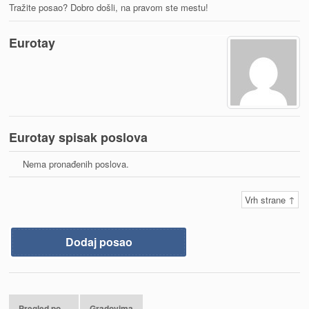
Tražite posao? Dobro došli, na pravom ste mestu!
Eurotay
Eurotay spisak poslova
Nema pronađenih poslova.
Vrh strane ↑
Dodaj posao
Pregled po…
Gradovima