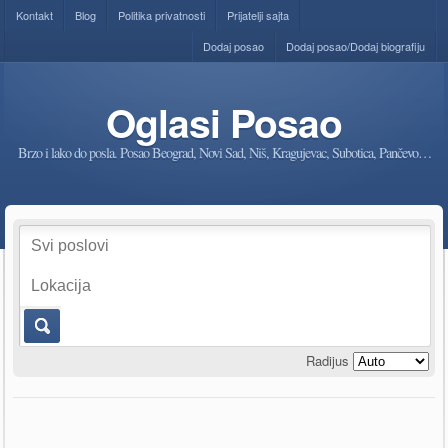
Kontakt
Blog
Politika privatnosti
Prijatelji sajta
Dodaj posao
Dodaj posao/Dodaj biografiju
Oglasi Posao
Brzo i lako do posla. Posao Beograd, Novi Sad, Niš, Kragujevac, Subotica, Pančevo…
Radijus