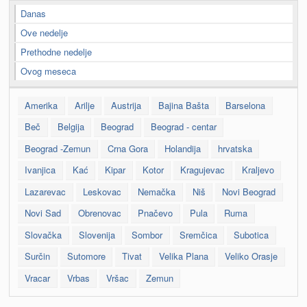
Danas
Ove nedelje
Prethodne nedelje
Ovog meseca
Amerika
Arilje
Austrija
Bajina Bašta
Barselona
Beč
Belgija
Beograd
Beograd - centar
Beograd -Zemun
Crna Gora
Holandija
hrvatska
Ivanjica
Kać
Kipar
Kotor
Kragujevac
Kraljevo
Lazarevac
Leskovac
Nemačka
Niš
Novi Beograd
Novi Sad
Obrenovac
Pnačevo
Pula
Ruma
Slovačka
Slovenija
Sombor
Sremčica
Subotica
Surčin
Sutomore
Tivat
Velika Plana
Veliko Orasje
Vracar
Vrbas
Vršac
Zemun