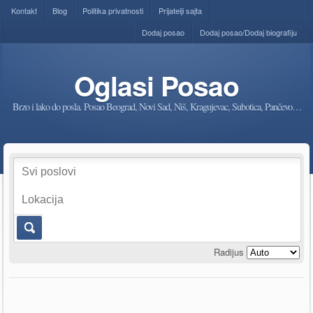
Kontakt
Blog
Politika privatnosti
Prijatelji sajta
Dodaj posao
Dodaj posao/Dodaj biografiju
Oglasi Posao
Brzo i lako do posla. Posao Beograd, Novi Sad, Niš, Kragujevac, Subotica, Pančevo…
Radijus