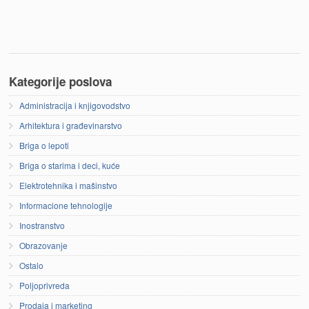
Kategorije poslova
Administracija i knjigovodstvo
Arhitektura i građevinarstvo
Briga o lepoti
Briga o starima i deci, kuće
Elektrotehnika i mašinstvo
Informacione tehnologije
Inostranstvo
Obrazovanje
Ostalo
Poljoprivreda
Prodaja i marketing