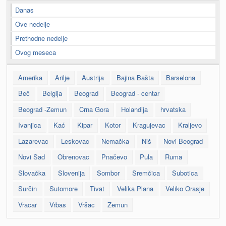
Danas
Ove nedelje
Prethodne nedelje
Ovog meseca
Amerika
Arilje
Austrija
Bajina Bašta
Barselona
Beč
Belgija
Beograd
Beograd - centar
Beograd -Zemun
Crna Gora
Holandija
hrvatska
Ivanjica
Kać
Kipar
Kotor
Kragujevac
Kraljevo
Lazarevac
Leskovac
Nemačka
Niš
Novi Beograd
Novi Sad
Obrenovac
Pnačevo
Pula
Ruma
Slovačka
Slovenija
Sombor
Sremčica
Subotica
Surčin
Sutomore
Tivat
Velika Plana
Veliko Orasje
Vracar
Vrbas
Vršac
Zemun