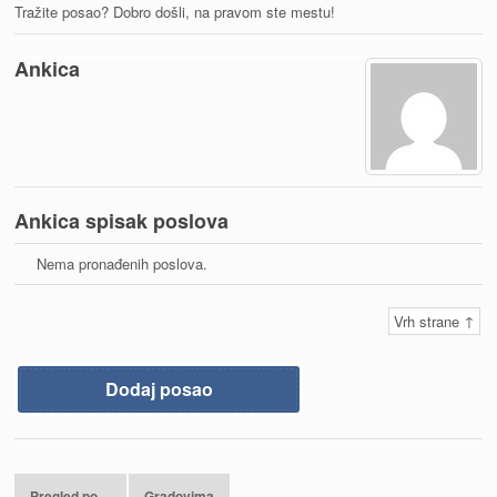
Tražite posao? Dobro došli, na pravom ste mestu!
Ankica
Ankica spisak poslova
Nema pronađenih poslova.
Vrh strane ↑
Dodaj posao
Pregled po…
Gradovima