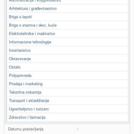
Arhitektura i građevinarstvo
Briga o lepoti
Briga o starima i deci, kuće
Elektrotehnika i mašinstvo
Informacione tehnologije
Inostranstvo
Obrazovanje
Ostalo
Poljoprivreda
Prodaja i marketing
Tekstilna industrija
Transport i skladištenje
Ugostiteljstvo i turizam
Zdravstvo i farmacija
Datumu postavljanja