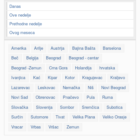
Danas
Ove nedelje
Prethodne nedelje
Ovog meseca
Amerika
Arilje
Austrija
Bajina Bašta
Barselona
Beč
Belgija
Beograd
Beograd - centar
Beograd -Zemun
Crna Gora
Holandija
hrvatska
Ivanjica
Kać
Kipar
Kotor
Kragujevac
Kraljevo
Lazarevac
Leskovac
Nemačka
Niš
Novi Beograd
Novi Sad
Obrenovac
Pnačevo
Pula
Ruma
Slovačka
Slovenija
Sombor
Sremčica
Subotica
Surčin
Sutomore
Tivat
Velika Plana
Veliko Orasje
Vracar
Vrbas
Vršac
Zemun