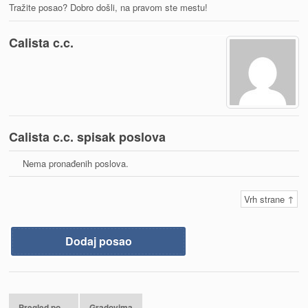
Tražite posao? Dobro došli, na pravom ste mestu!
Calista c.c.
Calista c.c. spisak poslova
Nema pronađenih poslova.
Vrh strane ↑
Dodaj posao
Pregled po…
Gradovima