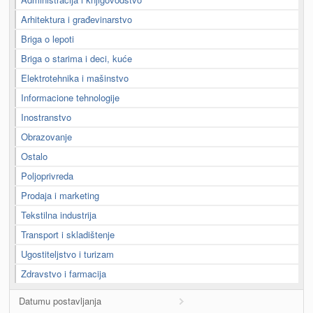
Arhitektura i građevinarstvo
Briga o lepoti
Briga o starima i deci, kuće
Elektrotehnika i mašinstvo
Informacione tehnologije
Inostranstvo
Obrazovanje
Ostalo
Poljoprivreda
Prodaja i marketing
Tekstilna industrija
Transport i skladištenje
Ugostiteljstvo i turizam
Zdravstvo i farmacija
Datumu postavljanja