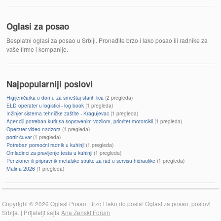
Oglasi za posao
Besplatni oglasi za posao u Srbiji. Pronađite brzo i lako posao ili radnike za
vaše firme i kompanije.
Najpopularniji poslovi
Higijeničarka u domu za smeštaj starih lica
(2 pregleda)
ELD operater u logistici - log book
(1 pregleda)
Inžinjer sistema tehničke zaštite - Kragujevac
(1 pregleda)
Agenciji potreban kurir sa sopstvenim vozilom, prioritet motorcikli
(1 pregleda)
Operater video nadzora
(1 pregleda)
portir-čuvar
(1 pregleda)
Potreban pomoćni radnik u kuhinji
(1 pregleda)
Omladinci za pravljenje testa u kuhinji
(1 pregleda)
Penzioner ili pripravnik metalske struke za rad u servisu hidraulike
(1 pregleda)
Malina 2026
(1 pregleda)
Copyright © 2026 Oglasi Posao. Brzo i lako do posla! Oglasi za posao, poslovi
Srbija. | Prijatelji sajta
Ana Zenski Forum