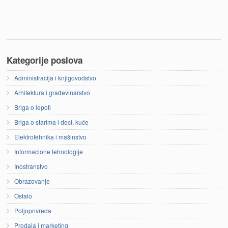
Kategorije poslova
Administracija i knjigovodstvo
Arhitektura i građevinarstvo
Briga o lepoti
Briga o starima i deci, kuće
Elektrotehnika i mašinstvo
Informacione tehnologije
Inostranstvo
Obrazovanje
Ostalo
Poljoprivreda
Prodaja i marketing