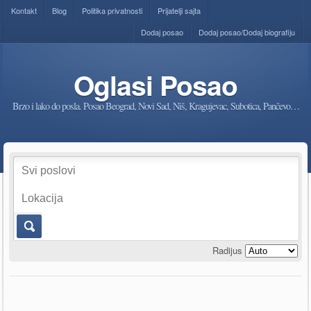
Kontakt
Blog
Politika privatnosti
Prijatelji sajta
Dodaj posao
Dodaj posao/Dodaj biografiju
Oglasi Posao
Brzo i lako do posla. Posao Beograd, Novi Sad, Niš, Kragujevac, Subotica, Pančevo…
Radijus