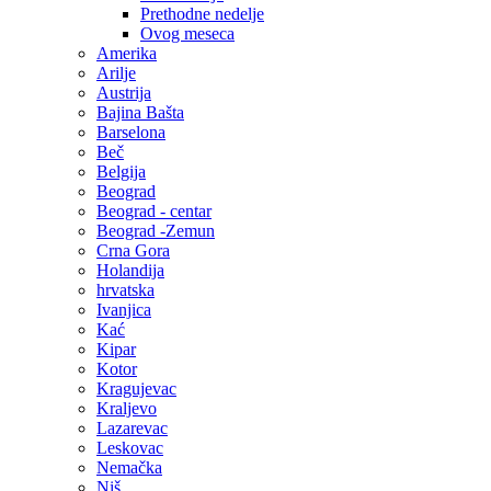
Prethodne nedelje
Ovog meseca
Amerika
Arilje
Austrija
Bajina Bašta
Barselona
Beč
Belgija
Beograd
Beograd - centar
Beograd -Zemun
Crna Gora
Holandija
hrvatska
Ivanjica
Kać
Kipar
Kotor
Kragujevac
Kraljevo
Lazarevac
Leskovac
Nemačka
Niš