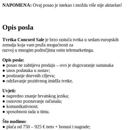
NAPOMENA:
Ovaj posao je istekao i možda više nije aktuelan!
Opis posla
Tvrtka Concord Sale
je brzo rastuća tvrtka u sedam europskih
zemalja koja vam pruža mogućnosti za
razvoj u mnogim područjima osim telemarketinga.
Opis posla:
● posao ne zahtijeva prodaju – ovo je dogovaranje sastanaka
● unos podataka u sustav;
● postizanje dnevnih ciljeva;
● održavanje pozitivnog imidža tvrtke.
Uvjeti:
● napredno znanje hrvatskog jezika;
● osnovno poznavanje računala;
● komunikativnost;
● sposobnost rada u timu.
Što nudimo:
● plaća od 750 – 925 € neto + bonusi i nagrade;