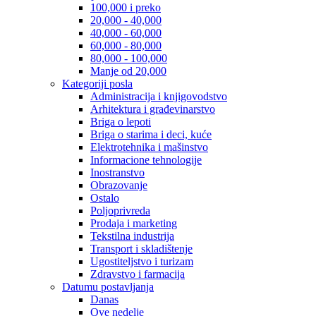
100,000 i preko
20,000 - 40,000
40,000 - 60,000
60,000 - 80,000
80,000 - 100,000
Manje od 20,000
Kategoriji posla
Administracija i knjigovodstvo
Arhitektura i građevinarstvo
Briga o lepoti
Briga o starima i deci, kuće
Elektrotehnika i mašinstvo
Informacione tehnologije
Inostranstvo
Obrazovanje
Ostalo
Poljoprivreda
Prodaja i marketing
Tekstilna industrija
Transport i skladištenje
Ugostiteljstvo i turizam
Zdravstvo i farmacija
Datumu postavljanja
Danas
Ove nedelje