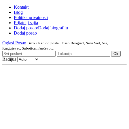
Kontakt
Blog
Politika privatnosti
Prijatelji sajta
Dodaj posao/Dodaj biografiju
Dodaj posao
Oglasi Posao
Brzo i lako do posla. Posao Beograd, Novi Sad, Niš,
Kragujevac, Subotica, Pančevo…
Ok
Radijus