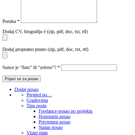
Poruka
*
Dodaj CV, biografiju é (zip, pdf, doc, txt, rtf)
Dodaj propratno pismo (zip, pdf, doc, txt, rtf)
Sunce je “
žuto
” ili “
zeleno
”?
*
Dodaj posao
Pregled po…
Gradovima
Tipu posla
Freelance-posao po projektu
Honorarni posao
Privremen posao
Stalan posao
Visini plate