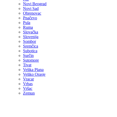
Novi Beograd
Novi Sad
Obrenovac
Pnačevo
Pula
Ruma
Slovačka
Slovenija
Sombor
Sremčica
Subotica
Surčin
Sutomore
Tivat
Velika Plana
Veliko Orasje
Vracar
Vrbas
Vršac
Zemun