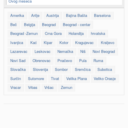
Ovog meseca
Amerika
Arilje
Austrija
Bajina Bašta
Barselona
Beč
Belgija
Beograd
Beograd - centar
Beograd -Zemun
Crna Gora
Holandija
hrvatska
Ivanjica
Kać
Kipar
Kotor
Kragujevac
Kraljevo
Lazarevac
Leskovac
Nemačka
Niš
Novi Beograd
Novi Sad
Obrenovac
Pnačevo
Pula
Ruma
Slovačka
Slovenija
Sombor
Sremčica
Subotica
Surčin
Sutomore
Tivat
Velika Plana
Veliko Orasje
Vracar
Vrbas
Vršac
Zemun