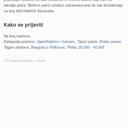
takodje plaća. Molimo samo ozbiljno zainteresovane da nas kontaktiraju
na broj 0631046034 Alexandra
Kako se prijaviti
Na broj telefona.
Kategorije poslova:
Ugostiteljstvo i turizam
. Tipovi posla:
Stalan posao
.
Tagovi poslova:
Beograd
и
Vidikovac
. Plata:
20,000 - 40,000
.
477 ukupno pregleda, 1 danas