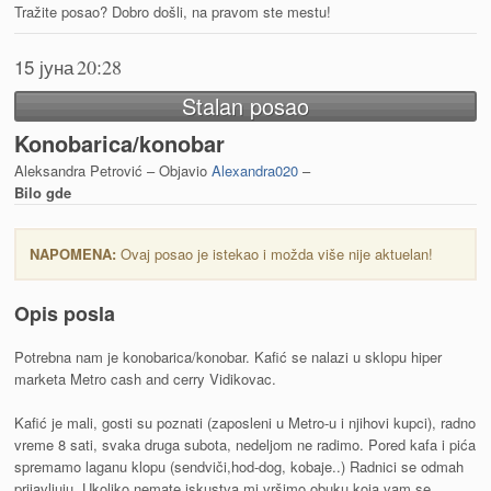
Tražite posao? Dobro došli, na pravom ste mestu!
15 јуна
20:28
Stalan posao
Konobarica/konobar
Aleksandra Petrović – Objavio
Alexandra020
–
Bilo gde
NAPOMENA:
Ovaj posao je istekao i možda više nije aktuelan!
Opis posla
Potrebna nam je konobarica/konobar. Kafić se nalazi u sklopu hiper
marketa Metro cash and cerry Vidikovac.
Kafić je mali, gosti su poznati (zaposleni u Metro-u i njihovi kupci), radno
vreme 8 sati, svaka druga subota, nedeljom ne radimo. Pored kafa i pića
spremamo laganu klopu (sendviči,hod-dog, kobaje..) Radnici se odmah
prijavljuju. Ukoliko nemate iskustva mi vršimo obuku koja vam se