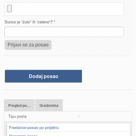
Sunce je “
žuto
” ili “
zeleno
”?
*
Dodaj posao
Pregled po…
Gradovima
Tipu posla
Freelance-posao po projektu
Honorarni posao