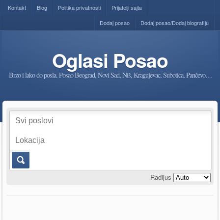
Kontakt
Blog
Politika privatnosti
Prijatelji sajta
Dodaj posao
Dodaj posao/Dodaj biografiju
Oglasi Posao
Brzo i lako do posla. Posao Beograd, Novi Sad, Niš, Kragujevac, Subotica, Pančevo…
Radijus