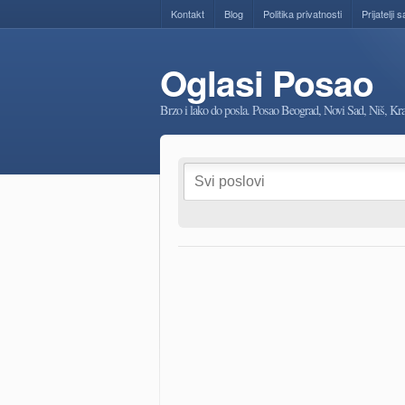
Kontakt
Blog
Politika privatnosti
Prijatelji s
Oglasi Posao
Brzo i lako do posla. Posao Beograd, Novi Sad, Niš, K