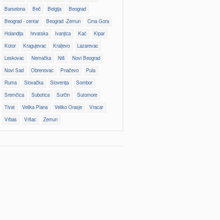
Barselona
Beč
Belgija
Beograd
Beograd - centar
Beograd -Zemun
Crna Gora
Holandija
hrvatska
Ivanjica
Kać
Kipar
Kotor
Kragujevac
Kraljevo
Lazarevac
Leskovac
Nemačka
Niš
Novi Beograd
Novi Sad
Obrenovac
Pnačevo
Pula
Ruma
Slovačka
Slovenija
Sombor
Sremčica
Subotica
Surčin
Sutomore
Tivat
Velika Plana
Veliko Orasje
Vracar
Vrbas
Vršac
Zemun