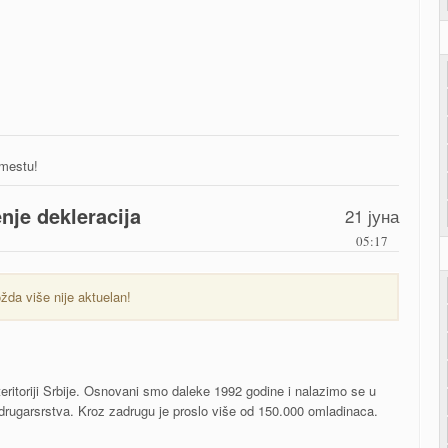
 mestu!
enje dekleracija
21 јуна
05:17
žda više nije aktuelan!
eritoriji Srbije. Osnovani smo daleke 1992 godine i nalazimo se u
ugarsrstva. Kroz zadrugu je proslo više od 150.000 omladinaca.