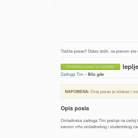
Tražite posao? Dobro došli, na pravom ste
leplj
Freelance-posao po projektu
Zadruga Tim
–
Bilo gde
NAPOMENA:
Ovaj posao je istekao i mo
Opis posla
Omladinska zadruga TIm posluje na cerloj t
samom vrhu omladinskog i studentskog zadr