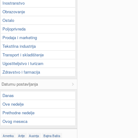
Inostranstvo
Obrazovanje
Ostalo
Poljoprivreda
Prodaja i marketing
Tekstilna industrija
Transport i skladištenje
Ugostiteljstvo i turizam
Zdravstvo i farmacija
Datumu postavljanja
Danas
Ove nedelje
Prethodne nedelje
Ovog meseca
Amerika
Arilje
Austrija
Bajina Bašta