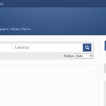
ajta
ragujevac, Subotica, Pančevo…
Radijus