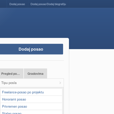
Dodaj posao
Dodaj posao/Dodaj biografiju
Dodaj posao
Pregled po…
Gradovima
Tipu posla
Freelance-posao po projektu
Honorarni posao
Privremen posao
Stalan posao