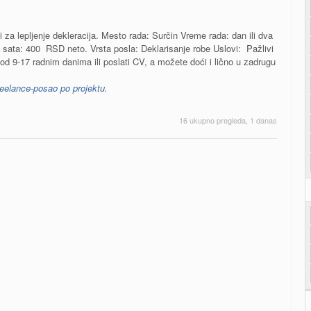
za lepljenje dekleracija. Mesto rada: Surčin Vreme rada: dan ili dva
sata: 400 RSD neto. Vrsta posla: Deklarisanje robe Uslovi: Pažlivi
 od 9-17 radnim danima ili poslati CV, a možete doći i lično u zadrugu
reelance-posao po projektu
.
16 ukupno pregleda, 1 danas