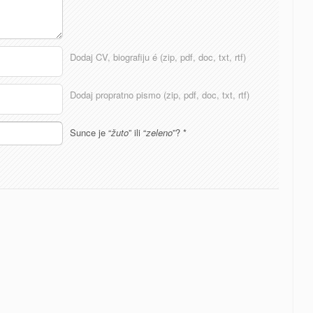
Dodaj CV, biografiju é (zip, pdf, doc, txt, rtf)
Dodaj propratno pismo (zip, pdf, doc, txt, rtf)
Sunce je “
žuto
” ili “
zeleno
”?
*