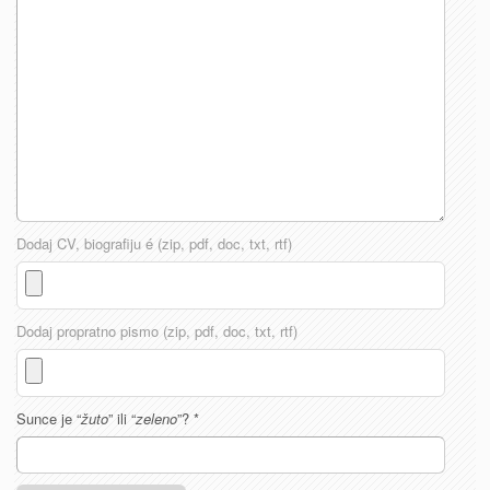
Dodaj CV, biografiju é (zip, pdf, doc, txt, rtf)
Dodaj propratno pismo (zip, pdf, doc, txt, rtf)
Sunce je “
žuto
” ili “
zeleno
”?
*