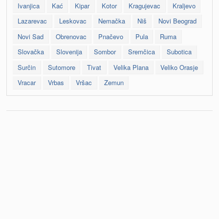
Ivanjica
Kać
Kipar
Kotor
Kragujevac
Kraljevo
Lazarevac
Leskovac
Nemačka
Niš
Novi Beograd
Novi Sad
Obrenovac
Pnačevo
Pula
Ruma
Slovačka
Slovenija
Sombor
Sremčica
Subotica
Surčin
Sutomore
Tivat
Velika Plana
Veliko Orasje
Vracar
Vrbas
Vršac
Zemun