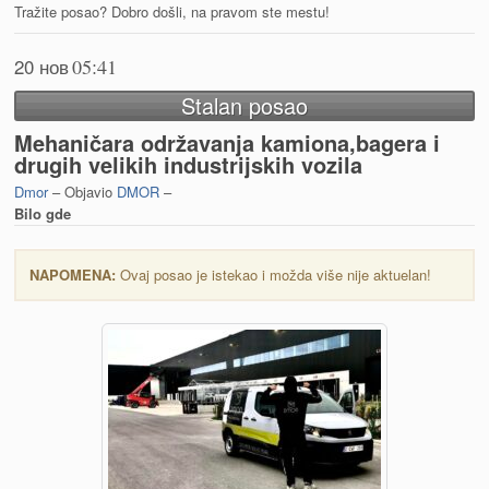
Tražite posao? Dobro došli, na pravom ste mestu!
20 нов
05:41
Stalan posao
Mehaničara održavanja kamiona,bagera i
drugih velikih industrijskih vozila
Dmor
– Objavio
DMOR
–
Bilo gde
NAPOMENA:
Ovaj posao je istekao i možda više nije aktuelan!