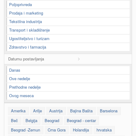
Poljoprivreda
Prodaja i marketing
Tekstilna industrija
Transport i skladištenje
Ugostiteljstvo i turizam
Zdravstvo i farmacija
Datumu postavljanja
Danas
Ove nedelje
Prethodne nedelje
Ovog meseca
Amerika
Arilje
Austrija
Bajina Bašta
Barselona
Beč
Belgija
Beograd
Beograd - centar
Beograd -Zemun
Crna Gora
Holandija
hrvatska