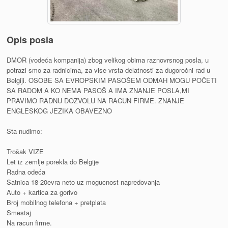
Opis posla
DMOR (vodeća kompanija) zbog velikog obima raznovrsnog posla, u
potrazi smo za radnicima, za vise vrsta delatnosti za dugoročni rad u
Belgiji. OSOBE SA EVROPSKIM PASOŠEM ODMAH MOGU POČETI
SA RADOM A KO NEMA PASOŠ A IMA ZNANJE POSLA,MI
PRAVIMO RADNU DOZVOLU NA RACUN FIRME. ZNANJE
ENGLESKOG JEZIKA OBAVEZNO
Sta nudimo:
Trošak VIZE
Let iz zemlje porekla do Belgije
Radna odeća
Satnica 18-20evra neto uz mogucnost napredovanja
Auto + kartica za gorivo
Broj mobilnog telefona + pretplata
Smestaj
Na racun firme.