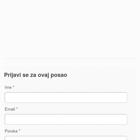
Prijavi se za ovaj posao
Ime
*
Email
*
Poruka
*