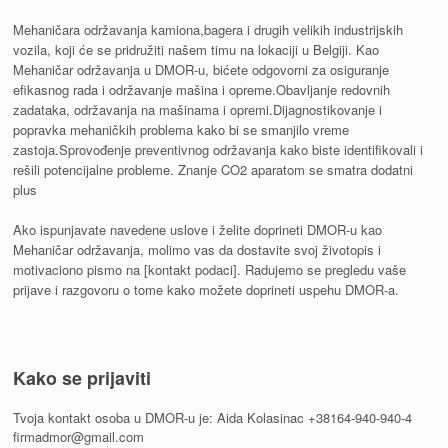
Mehaničara održavanja kamiona,bagera i drugih velikih industrijskih
vozila, koji će se pridružiti našem timu na lokaciji u Belgiji. Kao
Mehaničar održavanja u DMOR-u, bićete odgovorni za osiguranje
efikasnog rada i održavanje mašina i opreme.Obavljanje redovnih
zadataka, održavanja na mašinama i opremi.Dijagnostikovanje i
popravka mehaničkih problema kako bi se smanjilo vreme
zastoja.Sprovođenje preventivnog održavanja kako biste identifikovali i
rešili potencijalne probleme. Znanje CO2 aparatom se smatra dodatni
plus
Ako ispunjavate navedene uslove i želite doprineti DMOR-u kao
Mehaničar održavanja, molimo vas da dostavite svoj životopis i
motivaciono pismo na [kontakt podaci]. Radujemo se pregledu vaše
prijave i razgovoru o tome kako možete doprineti uspehu DMOR-a.
Kako se prijaviti
Tvoja kontakt osoba u DMOR-u je: Aida Kolasinac +38164-940-940-4
firmadmor@gmail.com