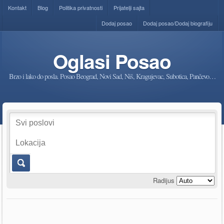
Kontakt
Blog
Politika privatnosti
Prijatelji sajta
Dodaj posao
Dodaj posao/Dodaj biografiju
Oglasi Posao
Brzo i lako do posla. Posao Beograd, Novi Sad, Niš, Kragujevac, Subotica, Pančevo…
Radijus