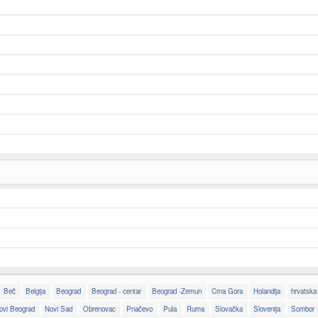
Beč
Belgija
Beograd
Beograd - centar
Beograd -Zemun
Crna Gora
Holandija
hrvatska
ovi Beograd
Novi Sad
Obrenovac
Pnačevo
Pula
Ruma
Slovačka
Slovenija
Sombor