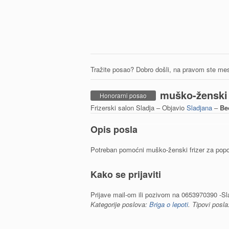
Tražite posao? Dobro došli, na pravom ste mes
muško-ženski 
Honorarni posao
Frizerski salon Sladja – Objavio
Sladjana
–
Be
Opis posla
Potreban pomoćni muško-ženski frizer za pop
Kako se prijaviti
Prijave mail-om ili pozivom na 0653970390 -Sl
Kategorije poslova:
Briga o lepoti
. Tipovi posl