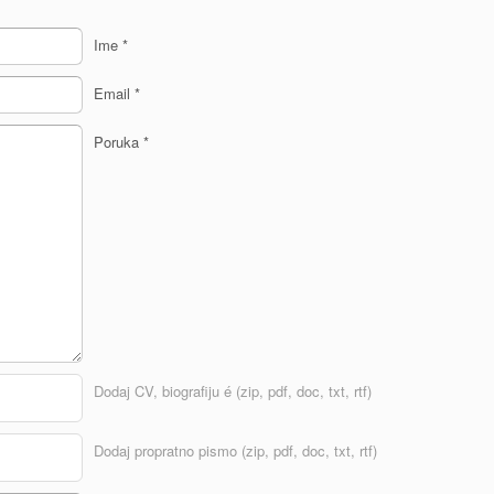
Ime
*
Email
*
Poruka
*
Dodaj CV, biografiju é (zip, pdf, doc, txt, rtf)
Dodaj propratno pismo (zip, pdf, doc, txt, rtf)