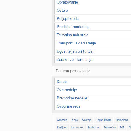
Obrazovanje
Ostalo
Poljoprivreda
Prodaja i marketing
Tekstilna industrija
Transport i skladištenje
Ugostiteljstvo i turizam
Zdravstvo i farmacija
Datumu postavljanja
Danas
Ove nedelje
Prethodne nedelje
Ovog meseca
Amerika
Arilje
Austrija
Bajina Bašta
Barselona
Kraljevo
Lazarevac
Leskovac
Nemačka
Niš
N