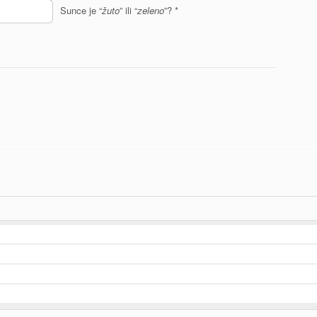
Sunce je “
žuto
” ili “
zeleno
”?
*