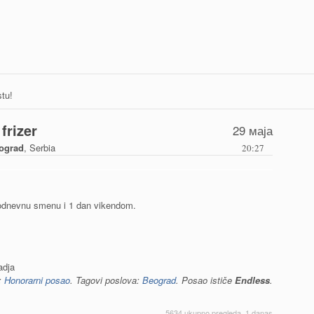
tu!
frizer
29 маја
ograd
, Serbia
20:27
odnevnu smenu i 1 dan vikendom.
adja
a:
Honorarni posao
. Tagovi poslova:
Beograd
. Posao ističe
Endless
.
5634 ukupno pregleda, 1 danas