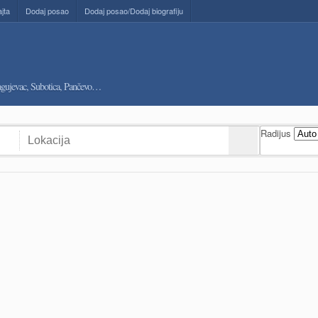
ajta
Dodaj posao
Dodaj posao/Dodaj biografiju
ragujevac, Subotica, Pančevo…
Radijus