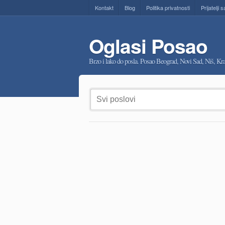
Kontakt
Blog
Politika privatnosti
Prijatelji s
Oglasi Posao
Brzo i lako do posla. Posao Beograd, Novi Sad, Niš, K