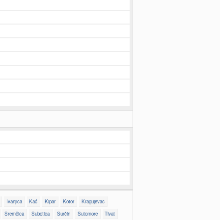
Ivanjica
Kać
Kipar
Kotor
Kragujevac
Sremčica
Subotica
Surčin
Sutomore
Tivat