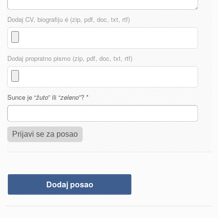
Dodaj CV, biografiju é (zip, pdf, doc, txt, rtf)
Dodaj propratno pismo (zip, pdf, doc, txt, rtf)
Sunce je “
žuto
” ili “
zeleno
”?
*
Dodaj posao