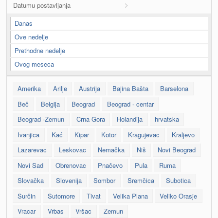
Datumu postavljanja
Danas
Ove nedelje
Prethodne nedelje
Ovog meseca
Amerika
Arilje
Austrija
Bajina Bašta
Barselona
Beč
Belgija
Beograd
Beograd - centar
Beograd -Zemun
Crna Gora
Holandija
hrvatska
Ivanjica
Kać
Kipar
Kotor
Kragujevac
Kraljevo
Lazarevac
Leskovac
Nemačka
Niš
Novi Beograd
Novi Sad
Obrenovac
Pnačevo
Pula
Ruma
Slovačka
Slovenija
Sombor
Sremčica
Subotica
Surčin
Sutomore
Tivat
Velika Plana
Veliko Orasje
Vracar
Vrbas
Vršac
Zemun