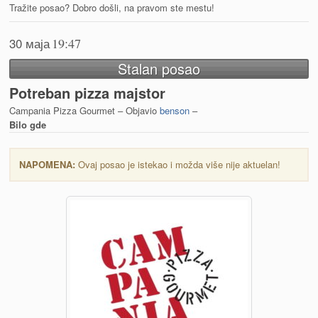
Tražite posao? Dobro došli, na pravom ste mestu!
30 маја
19:47
Stalan posao
Potreban pizza majstor
Campania Pizza Gourmet – Objavio
benson
–
Bilo gde
NAPOMENA:
Ovaj posao je istekao i možda više nije aktuelan!