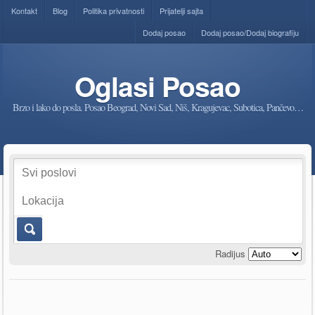
Kontakt
Blog
Politika privatnosti
Prijatelji sajta
Dodaj posao
Dodaj posao/Dodaj biografiju
Oglasi Posao
Brzo i lako do posla. Posao Beograd, Novi Sad, Niš, Kragujevac, Subotica, Pančevo…
Radijus