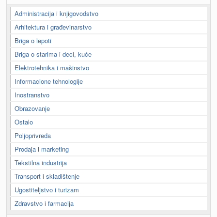
Administracija i knjigovodstvo
Arhitektura i građevinarstvo
Briga o lepoti
Briga o starima i deci, kuće
Elektrotehnika i mašinstvo
Informacione tehnologije
Inostranstvo
Obrazovanje
Ostalo
Poljoprivreda
Prodaja i marketing
Tekstilna industrija
Transport i skladištenje
Ugostiteljstvo i turizam
Zdravstvo i farmacija