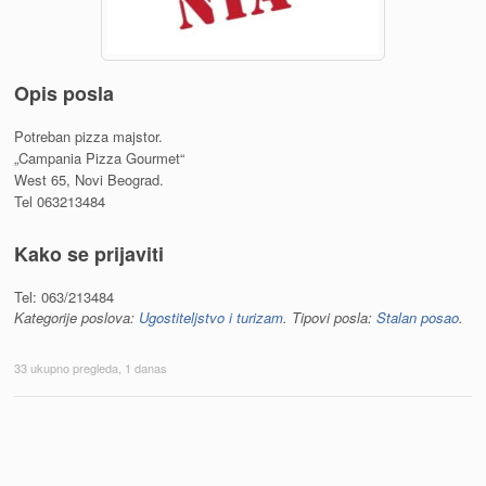
Opis posla
Potreban pizza majstor.
„Campania Pizza Gourmet“
West 65, Novi Beograd.
Tel 063213484
Kako se prijaviti
Tel: 063/213484
Kategorije poslova:
Ugostiteljstvo i turizam
. Tipovi posla:
Stalan posao
.
33 ukupno pregleda, 1 danas