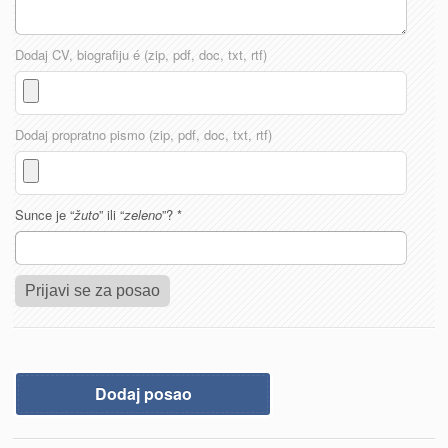
Dodaj CV, biografiju é (zip, pdf, doc, txt, rtf)
Dodaj propratno pismo (zip, pdf, doc, txt, rtf)
Sunce je “
žuto
” ili “
zeleno
”?
*
Dodaj posao