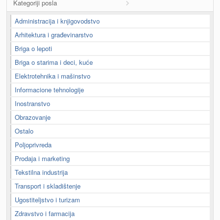
Kategoriji posla
Administracija i knjigovodstvo
Arhitektura i građevinarstvo
Briga o lepoti
Briga o starima i deci, kuće
Elektrotehnika i mašinstvo
Informacione tehnologije
Inostranstvo
Obrazovanje
Ostalo
Poljoprivreda
Prodaja i marketing
Tekstilna industrija
Transport i skladištenje
Ugostiteljstvo i turizam
Zdravstvo i farmacija