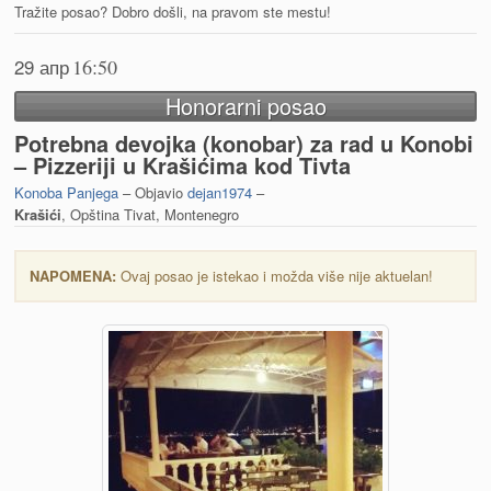
Tražite posao? Dobro došli, na pravom ste mestu!
29 апр
16:50
Honorarni posao
Potrebna devojka (konobar) za rad u Konobi
– Pizzeriji u Krašićima kod Tivta
Konoba Panjega
– Objavio
dejan1974
–
Krašići
, Opština Tivat, Montenegro
NAPOMENA:
Ovaj posao je istekao i možda više nije aktuelan!