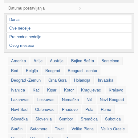
Datumu postavljanja
Danas
Ove nedelje
Prethodne nedelje
Ovog meseca
Amerika
Arilje
Austrija
Bajina Bašta
Barselona
Beč
Belgija
Beograd
Beograd - centar
Beograd -Zemun
Crna Gora
Holandija
hrvatska
Ivanjica
Kać
Kipar
Kotor
Kragujevac
Kraljevo
Lazarevac
Leskovac
Nemačka
Niš
Novi Beograd
Novi Sad
Obrenovac
Pnačevo
Pula
Ruma
Slovačka
Slovenija
Sombor
Sremčica
Subotica
Surčin
Sutomore
Tivat
Velika Plana
Veliko Orasje