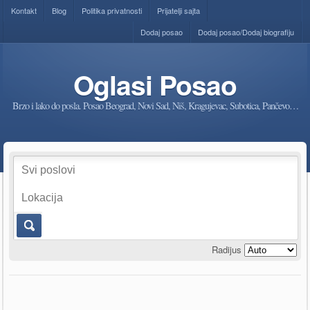
Kontakt
Blog
Politika privatnosti
Prijatelji sajta
Dodaj posao
Dodaj posao/Dodaj biografiju
Oglasi Posao
Brzo i lako do posla. Posao Beograd, Novi Sad, Niš, Kragujevac, Subotica, Pančevo…
Radijus