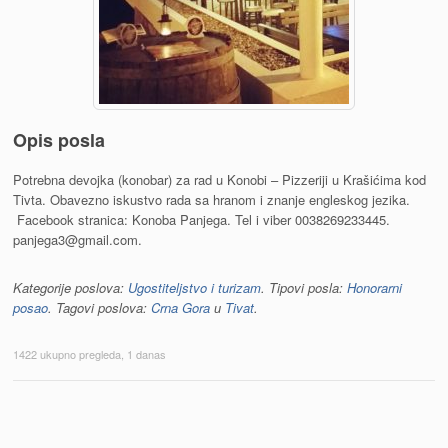
Opis posla
Potrebna devojka (konobar) za rad u Konobi – Pizzeriji u Krašićima kod
Tivta. Obavezno iskustvo rada sa hranom i znanje engleskog jezika.
Facebook stranica: Konoba Panjega. Tel i viber 0038269233445.
panjega3@gmail.com.
Kategorije poslova:
Ugostiteljstvo i turizam
. Tipovi posla:
Honorarni
posao
. Tagovi poslova:
Crna Gora
и
Tivat
.
1422 ukupno pregleda, 1 danas