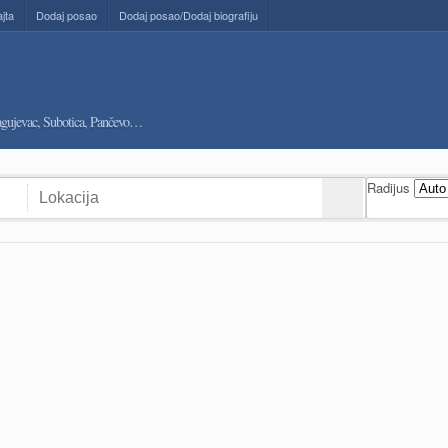
ajta
Dodaj posao
Dodaj posao/Dodaj biografiju
ragujevac, Subotica, Pančevo…
Radijus