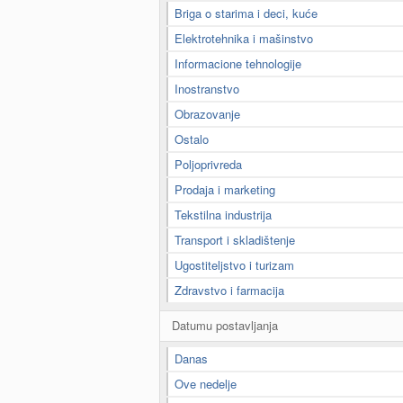
Briga o starima i deci, kuće
Elektrotehnika i mašinstvo
Informacione tehnologije
Inostranstvo
Obrazovanje
Ostalo
Poljoprivreda
Prodaja i marketing
Tekstilna industrija
Transport i skladištenje
Ugostiteljstvo i turizam
Zdravstvo i farmacija
Datumu postavljanja
Danas
Ove nedelje