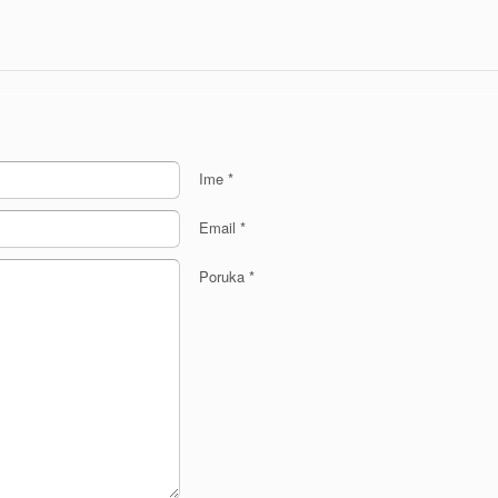
Ime
*
Email
*
Poruka
*