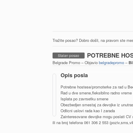
Tražite posao? Dobro došli, na pravom ste mes
POTREBNE HO
Stalan posao
Belgrade Promo – Objavio
belgradepromo
–
Bi
Opis posla
Potrebne hostese/promoterke za rad u Be
Rad u dve smene,fleksibilno radno vreme 
Isplata po zavrsetku smene
Obezbedjen smestaj za devojke iz unutras
Odlicni uslovi rada kao I zarada
Zainteresovane devojke mogu poslati CV
ili na broj telefona 061 306 2 553 (poziv,sms,v