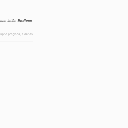
osao ističe
Endless
.
upno pregleda, 1 danas