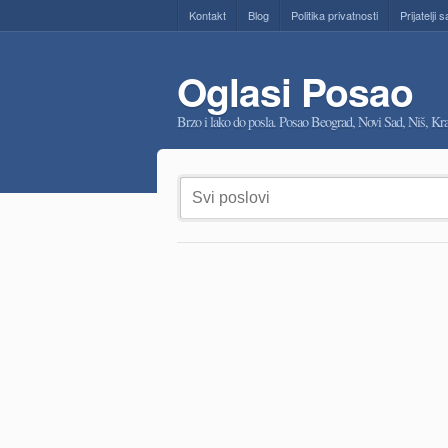
Kontakt
Blog
Politika privatnosti
Prijatelji s
Oglasi Posao
Brzo i lako do posla. Posao Beograd, Novi Sad, Niš, K