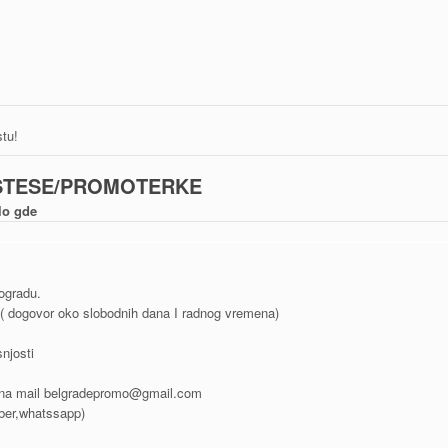
tu!
STESE/PROMOTERKE
lo gde
ogradu.
( dogovor oko slobodnih dana I radnog vremena)
njosti
 na mail belgradepromo@gmail.com
iber,whatssapp)