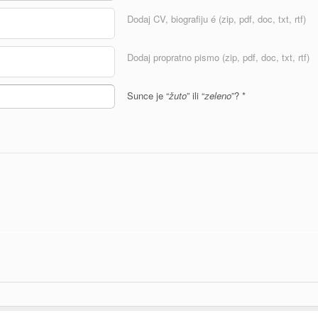
Dodaj CV, biografiju é (zip, pdf, doc, txt, rtf)
Dodaj propratno pismo (zip, pdf, doc, txt, rtf)
Sunce je “
žuto
” ili “
zeleno
”?
*