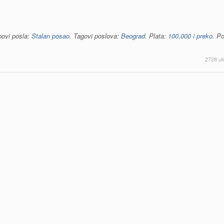
povi posla:
Stalan posao
. Tagovi poslova:
Beograd
. Plata:
100,000 i preko
. P
2728 uk