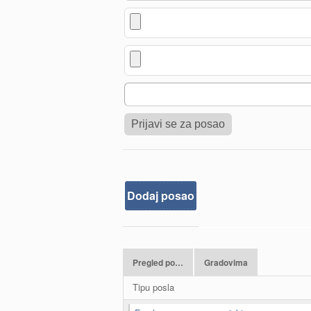
Dodaj posao
Pregled po…
Gradovima
Tipu posla