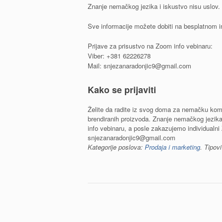
Znanje nemačkog jezika i iskustvo nisu uslov
Sve informacije možete dobiti na besplatnom i
Prijave za prisustvo na Zoom info vebinaru:
Viber: +381 62226278
Mail: snjezanaradonjic9@gmail.com
Kako se prijaviti
Želite da radite iz svog doma za nemačku kom
brendiranih proizvoda. Znanje nemačkog jezika
info vebinaru, a posle zakazujemo individualn
snjezanaradonjic9@gmail.com
Kategorije poslova:
Prodaja i marketing
. Tipov