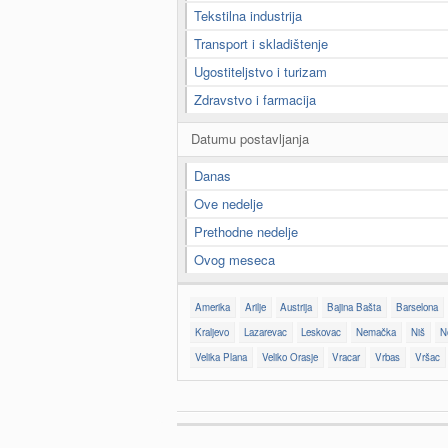
Tekstilna industrija
Transport i skladištenje
Ugostiteljstvo i turizam
Zdravstvo i farmacija
Datumu postavljanja
Danas
Ove nedelje
Prethodne nedelje
Ovog meseca
Amerika
Arilje
Austrija
Bajina Bašta
Barselona
Kraljevo
Lazarevac
Leskovac
Nemačka
Niš
N
Velika Plana
Veliko Orasje
Vracar
Vrbas
Vršac