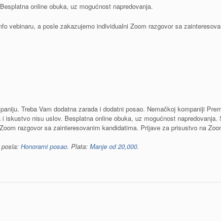
. Besplatna online obuka, uz mogućnost napredovanja.
nfo vebinaru, a posle zakazujemo individualni Zoom razgovor sa zainteresov
paniju. Treba Vam dodatna zarada i dodatni posao. Nemačkoj kompaniji Premi
 i iskustvo nisu uslov. Besplatna online obuka, uz mogućnost napredovanja.
i Zoom razgovor sa zainteresovanim kandidatima. Prijave za prisustvo na Zoo
i posla:
Honorarni posao
. Plata:
Manje od 20,000
.