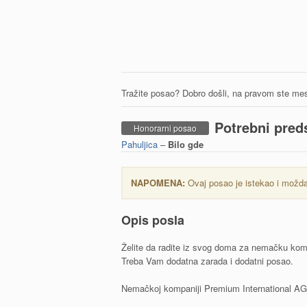
Tražite posao? Dobro došli, na pravom ste mes
Potrebni pred
Honorarni posao
Pahuljica
–
Bilo gde
NAPOMENA:
Ovaj posao je istekao i možda 
Opis posla
Želite da radite iz svog doma za nemačku kom
Treba Vam dodatna zarada i dodatni posao.
Nemačkoj kompaniji Premium International AG s