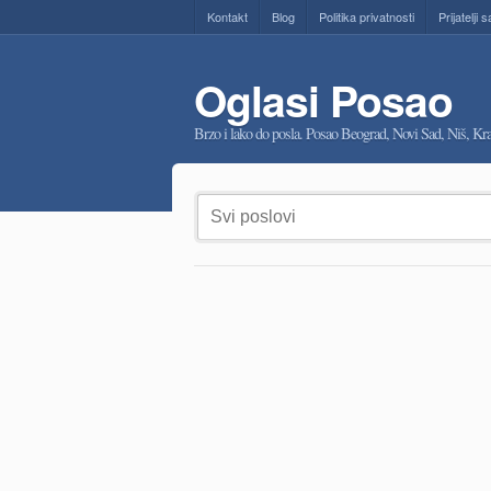
Kontakt
Blog
Politika privatnosti
Prijatelji s
Oglasi Posao
Brzo i lako do posla. Posao Beograd, Novi Sad, Niš, K