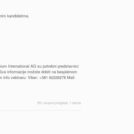
anim kandidatima.
um International AG su potrebni predstavnici
 Sve informacije možete dobiti na besplatnom
m info vebinaru: Viber: +381 62226278 Mail:
351 ukupno pregleda, 1 danas