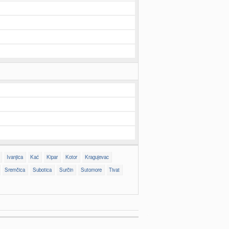
Ivanjica
Kać
Kipar
Kotor
Kragujevac
Sremčica
Subotica
Surčin
Sutomore
Tivat