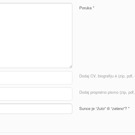
Poruka
*
Dodaj CV, biografiju é (zip, pdf, d
Dodaj propratno pismo (zip, pdf, 
Sunce je “
žuto
” ili “
zeleno
”?
*