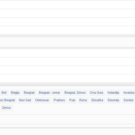
Beč
Belgija
Beograd
Beograd - centar
Beograd -Zemun
Crna Gora
Holandija
hrvatska
ovi Beograd
Novi Sad
Obrenovac
Pnačevo
Pula
Ruma
Slovačka
Slovenija
Sombor
Zemun