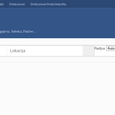
ajta
Dodaj posao
Dodaj posao/Dodaj biografiju
ragujevac, Subotica, Pančevo…
Radijus