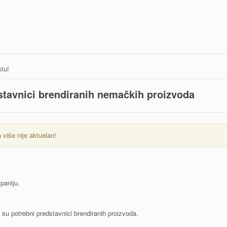
tu!
stavnici brendiranih nemačkih proizvoda
više nije aktuelan!
paniju.
u potrebni predstavnici brendiranih proizvoda.