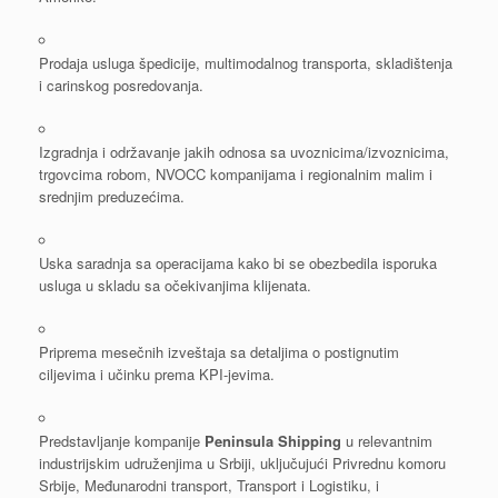
Prodaja usluga špedicije, multimodalnog transporta, skladištenja
i carinskog posredovanja.
Izgradnja i održavanje jakih odnosa sa uvoznicima/izvoznicima,
trgovcima robom, NVOCC kompanijama i regionalnim malim i
srednjim preduzećima.
Uska saradnja sa operacijama kako bi se obezbedila isporuka
usluga u skladu sa očekivanjima klijenata.
Priprema mesečnih izveštaja sa detaljima o postignutim
ciljevima i učinku prema KPI-jevima.
Predstavljanje kompanije
Peninsula Shipping
u relevantnim
industrijskim udruženjima u Srbiji, uključujući Privrednu komoru
Srbije, Međunarodni transport, Transport i Logistiku, i