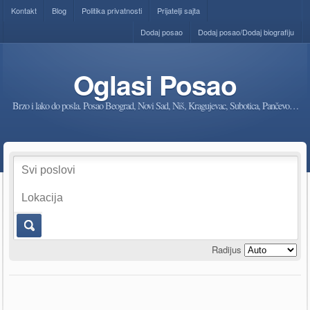
Kontakt
Blog
Politika privatnosti
Prijatelji sajta
Dodaj posao
Dodaj posao/Dodaj biografiju
Oglasi Posao
Brzo i lako do posla. Posao Beograd, Novi Sad, Niš, Kragujevac, Subotica, Pančevo…
Radijus