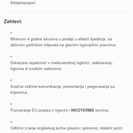
Srbijatransport.
Zahtevi:
Minimum 4 godine iskustva u prodaji u oblasti špedicije, sa
aktivnim portfoliom klijenata na glavnim trgovačkim pravcima.
Dokazana uspešnost u međunarodnoj logistici, olakšavanju
trgovine ili srodnim sektorima.
Snažne veštine komunikacije, prezentacije i pregovaranja sa
klijentima.
Poznavanje EU propisa o trgovini i
INCOTERMS
termina.
Odlično znanje engleskog jezika (pisano i govorno); dodatni jezici