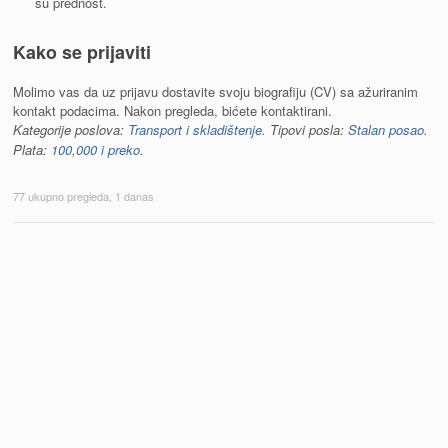
su prednost.
Kako se prijaviti
Molimo vas da uz prijavu dostavite svoju biografiju (CV) sa ažuriranim
kontakt podacima. Nakon pregleda, bićete kontaktirani.
Kategorije poslova:
Transport i skladištenje
. Tipovi posla:
Stalan posao
.
Plata:
100,000 i preko
.
77 ukupno pregleda, 1 danas