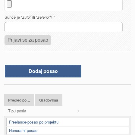
Sunce je “
žuto
” ili “
zeleno
”?
*
Dodaj posao
Pregled po…
Gradovima
Tipu posla
Freelance-posao po projektu
Honorarni posao