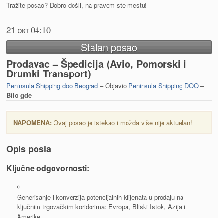
Tražite posao? Dobro došli, na pravom ste mestu!
21 окт
04:10
Stalan posao
Prodavac – Špedicija (Avio, Pomorski i
Drumki Transport)
Peninsula Shipping doo Beograd
– Objavio
Peninsula Shipping DOO
–
Bilo gde
NAPOMENA:
Ovaj posao je istekao i možda više nije aktuelan!
Opis posla
Ključne odgovornosti:
Generisanje i konverzija potencijalnih klijenata u prodaju na
ključnim trgovačkim koridorima: Evropa, Bliski Istok, Azija i
Amerike.