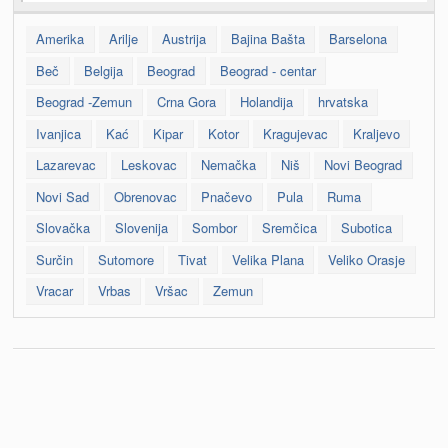
Amerika
Arilje
Austrija
Bajina Bašta
Barselona
Beč
Belgija
Beograd
Beograd - centar
Beograd -Zemun
Crna Gora
Holandija
hrvatska
Ivanjica
Kać
Kipar
Kotor
Kragujevac
Kraljevo
Lazarevac
Leskovac
Nemačka
Niš
Novi Beograd
Novi Sad
Obrenovac
Pnačevo
Pula
Ruma
Slovačka
Slovenija
Sombor
Sremčica
Subotica
Surčin
Sutomore
Tivat
Velika Plana
Veliko Orasje
Vracar
Vrbas
Vršac
Zemun