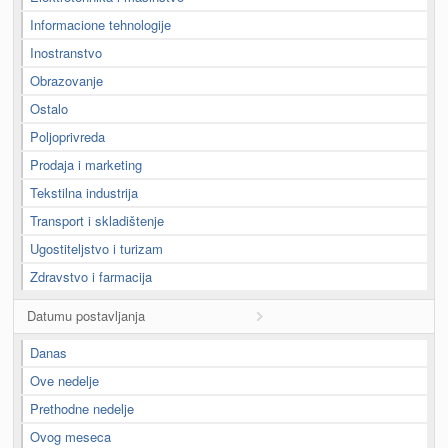
Informacione tehnologije
Inostranstvo
Obrazovanje
Ostalo
Poljoprivreda
Prodaja i marketing
Tekstilna industrija
Transport i skladištenje
Ugostiteljstvo i turizam
Zdravstvo i farmacija
Datumu postavljanja
Danas
Ove nedelje
Prethodne nedelje
Ovog meseca