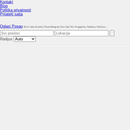
Kontakt
Blog
Politika privatnosti
Prijatelji sajta
Oglasi Posao
Brzo i lako do posla. Posao Beograd, Novi Sad, Niš, Kragujevac, Subotica, Pančevo…
Radijus