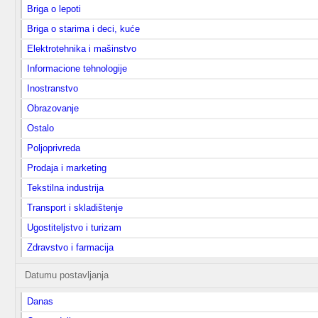
Briga o lepoti
Briga o starima i deci, kuće
Elektrotehnika i mašinstvo
Informacione tehnologije
Inostranstvo
Obrazovanje
Ostalo
Poljoprivreda
Prodaja i marketing
Tekstilna industrija
Transport i skladištenje
Ugostiteljstvo i turizam
Zdravstvo i farmacija
Datumu postavljanja
Danas