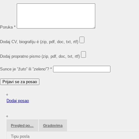
Poruka
*
Dodaj CV, biografiju é (zip, pdf, doc, txt, rtf)
Dodaj propratno pismo (zip, pdf, doc, txt, rtf)
Sunce je “
žuto
” ili “
zeleno
”?
*
Dodaj posao
Pregled po…
Gradovima
Tipu posla