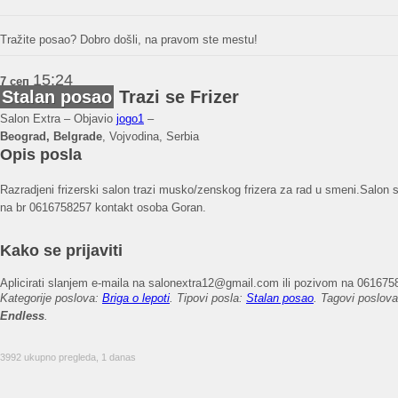
Tražite posao? Dobro došli, na pravom ste mestu!
15:24
7 сеп
Stalan posao
Trazi se Frizer
Salon Extra – Objavio
jogo1
–
Beograd, Belgrade
, Vojvodina, Serbia
Opis posla
Razradjeni frizerski salon trazi musko/zenskog frizera za rad u smeni.Salon 
na br 0616758257 kontakt osoba Goran.
Kako se prijaviti
Aplicirati slanjem e-maila na salonextra12@gmail.com ili pozivom na 061675
Kategorije poslova:
Briga o lepoti
. Tipovi posla:
Stalan posao
. Tagovi poslov
Endless
.
3992 ukupno pregleda, 1 danas