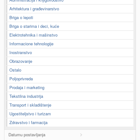
Arhitektura i građevinarstvo
Briga o lepoti
Briga o starima i deci, kuće
Elektrotehnika i mašinstvo
Informacione tehnologije
Inostranstvo
Obrazovanje
Ostalo
Poljoprivreda
Prodaja i marketing
Tekstilna industrija
Transport i skladištenje
Ugostiteljstvo i turizam
Zdravstvo i farmacija
Datumu postavljanja