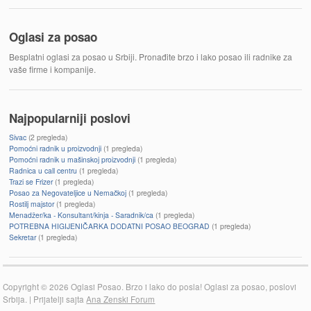
Oglasi za posao
Besplatni oglasi za posao u Srbiji. Pronađite brzo i lako posao ili radnike za
vaše firme i kompanije.
Najpopularniji poslovi
Sivac
(2 pregleda)
Pomoćni radnik u proizvodnji
(1 pregleda)
Pomoćni radnik u mašinskoj proizvodnji
(1 pregleda)
Radnica u call centru
(1 pregleda)
Trazi se Frizer
(1 pregleda)
Posao za Negovateljice u Nemačkoj
(1 pregleda)
Rostilj majstor
(1 pregleda)
Menadžer/ka - Konsultant/kinja - Saradnik/ca
(1 pregleda)
POTREBNA HIGIJENIČARKA DODATNI POSAO BEOGRAD
(1 pregleda)
Sekretar
(1 pregleda)
Copyright © 2026 Oglasi Posao. Brzo i lako do posla! Oglasi za posao, poslovi
Srbija. | Prijatelji sajta
Ana Zenski Forum