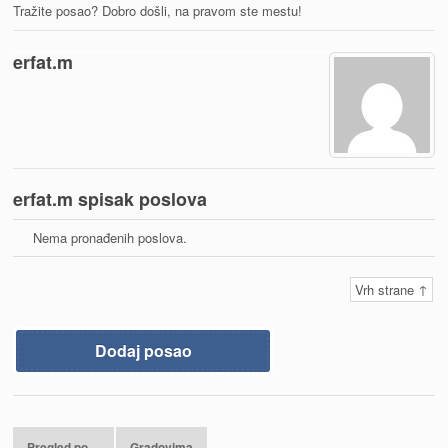
Tražite posao? Dobro došli, na pravom ste mestu!
erfat.m
erfat.m spisak poslova
Nema pronađenih poslova.
Vrh strane ↑
Dodaj posao
Pregled po…
Gradovima