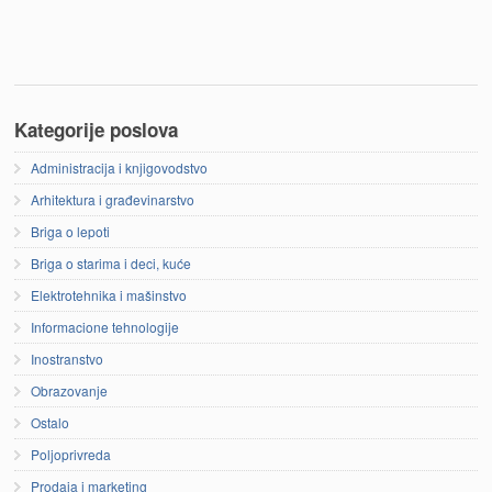
Kategorije poslova
Administracija i knjigovodstvo
Arhitektura i građevinarstvo
Briga o lepoti
Briga o starima i deci, kuće
Elektrotehnika i mašinstvo
Informacione tehnologije
Inostranstvo
Obrazovanje
Ostalo
Poljoprivreda
Prodaja i marketing