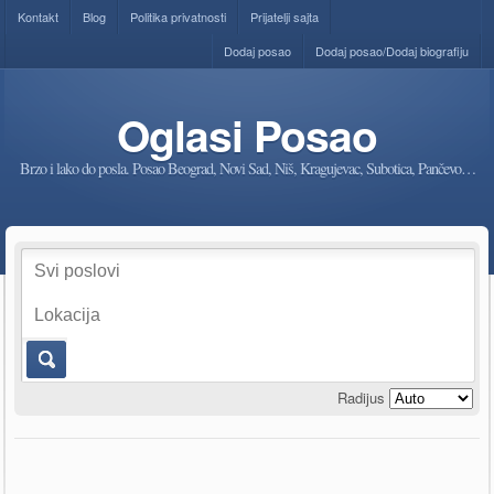
Kontakt
Blog
Politika privatnosti
Prijatelji sajta
Dodaj posao
Dodaj posao/Dodaj biografiju
Oglasi Posao
Brzo i lako do posla. Posao Beograd, Novi Sad, Niš, Kragujevac, Subotica, Pančevo…
Radijus