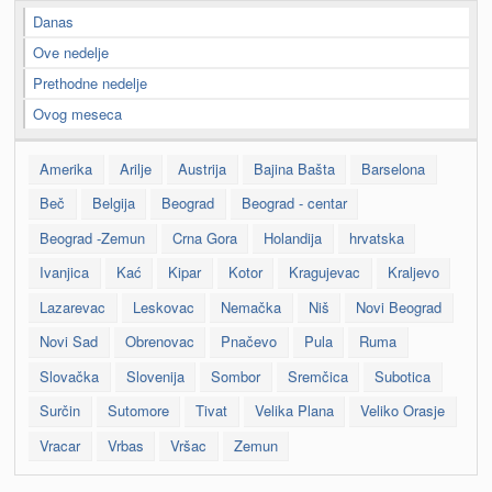
Danas
Ove nedelje
Prethodne nedelje
Ovog meseca
Amerika
Arilje
Austrija
Bajina Bašta
Barselona
Beč
Belgija
Beograd
Beograd - centar
Beograd -Zemun
Crna Gora
Holandija
hrvatska
Ivanjica
Kać
Kipar
Kotor
Kragujevac
Kraljevo
Lazarevac
Leskovac
Nemačka
Niš
Novi Beograd
Novi Sad
Obrenovac
Pnačevo
Pula
Ruma
Slovačka
Slovenija
Sombor
Sremčica
Subotica
Surčin
Sutomore
Tivat
Velika Plana
Veliko Orasje
Vracar
Vrbas
Vršac
Zemun