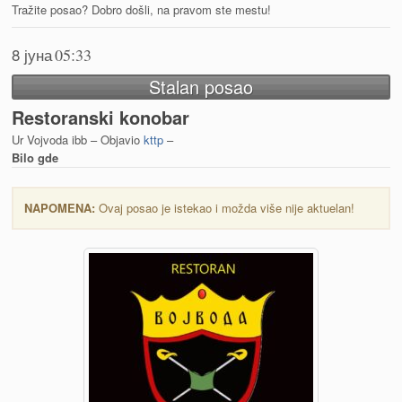
Tražite posao? Dobro došli, na pravom ste mestu!
8 јуна
05:33
Stalan posao
Restoranski konobar
Ur Vojvoda ibb – Objavio
kttp
–
Bilo gde
NAPOMENA:
Ovaj posao je istekao i možda više nije aktuelan!