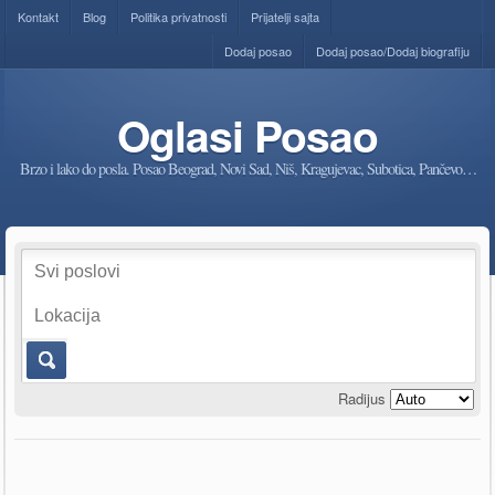
Kontakt
Blog
Politika privatnosti
Prijatelji sajta
Dodaj posao
Dodaj posao/Dodaj biografiju
Oglasi Posao
Brzo i lako do posla. Posao Beograd, Novi Sad, Niš, Kragujevac, Subotica, Pančevo…
Radijus