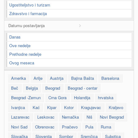
Ugostiteljstvo i turizam
Zdravstvo i farmacija
Datumu postavljanja
Danas
Ove nedelje
Prethodne nedelje
Ovog meseca
Amerika
Arilje
Austrija
Bajina Bašta
Barselona
Beč
Belgija
Beograd
Beograd - centar
Beograd -Zemun
Crna Gora
Holandija
hrvatska
Ivanjica
Kać
Kipar
Kotor
Kragujevac
Kraljevo
Lazarevac
Leskovac
Nemačka
Niš
Novi Beograd
Novi Sad
Obrenovac
Pnačevo
Pula
Ruma
Slovačka
Slovenija
Sombor
Sremčica
Subotica