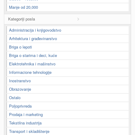
Manje od 20,000
Kategoriji posla
Administracija i knjigovodstvo
Arhitektura i građevinarstvo
Briga o lepoti
Briga o starima i deci, kuće
Elektrotehnika i mašinstvo
Informacione tehnologije
Inostranstvo
Obrazovanje
Ostalo
Poljoprivreda
Prodaja i marketing
Tekstilna industrija
Transport i skladištenje