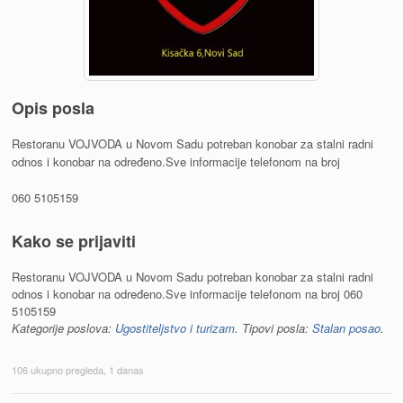
Opis posla
Restoranu VOJVODA u Novom Sadu potreban konobar za stalni radni
odnos i konobar na određeno.Sve informacije telefonom na broj
060 5105159
Kako se prijaviti
Restoranu VOJVODA u Novom Sadu potreban konobar za stalni radni
odnos i konobar na određeno.Sve informacije telefonom na broj 060
5105159
Kategorije poslova:
Ugostiteljstvo i turizam
. Tipovi posla:
Stalan posao
.
106 ukupno pregleda, 1 danas