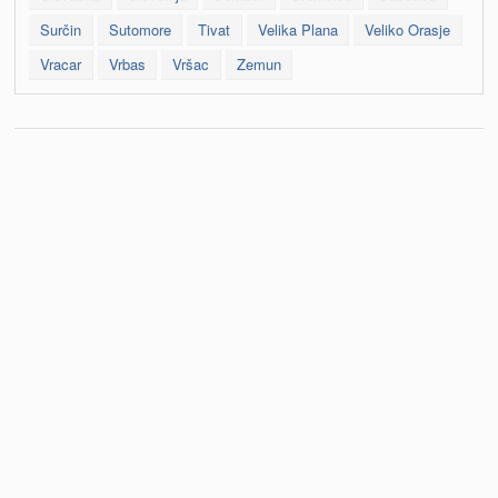
Surčin
Sutomore
Tivat
Velika Plana
Veliko Orasje
Vracar
Vrbas
Vršac
Zemun