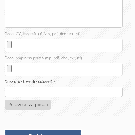
Dodaj CV, biografiju é (zip, pdf, doc, txt, rtf)
Dodaj propratno pismo (zip, pdf, doc, txt, rtf)
Sunce je “
žuto
” ili “
zeleno
”?
*