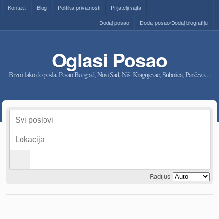
Kontakt
Blog
Politika privatnosti
Prijatelji sajta
Dodaj posao
Dodaj posao/Dodaj biografiju
Oglasi Posao
Brzo i lako do posla. Posao Beograd, Novi Sad, Niš, Kragujevac, Subotica, Pančevo…
Radijus