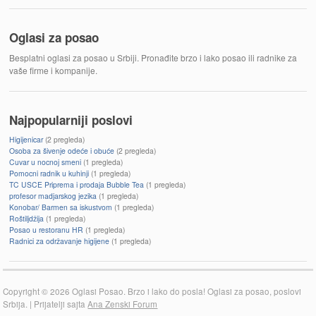
Oglasi za posao
Besplatni oglasi za posao u Srbiji. Pronađite brzo i lako posao ili radnike za
vaše firme i kompanije.
Najpopularniji poslovi
Higijenicar
(2 pregleda)
Osoba za šivenje odeće i obuće
(2 pregleda)
Cuvar u nocnoj smeni
(1 pregleda)
Pomocni radnik u kuhinji
(1 pregleda)
TC USCE Priprema i prodaja Bubble Tea
(1 pregleda)
profesor madjarskog jezika
(1 pregleda)
Konobar/ Barmen sa iskustvom
(1 pregleda)
Roštiljdžija
(1 pregleda)
Posao u restoranu HR
(1 pregleda)
Radnici za održavanje higijene
(1 pregleda)
Copyright © 2026 Oglasi Posao. Brzo i lako do posla! Oglasi za posao, poslovi
Srbija. | Prijatelji sajta
Ana Zenski Forum