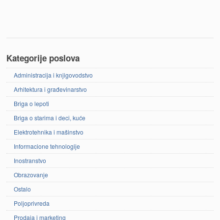
Kategorije poslova
Administracija i knjigovodstvo
Arhitektura i građevinarstvo
Briga o lepoti
Briga o starima i deci, kuće
Elektrotehnika i mašinstvo
Informacione tehnologije
Inostranstvo
Obrazovanje
Ostalo
Poljoprivreda
Prodaja i marketing