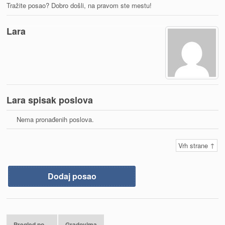
Tražite posao? Dobro došli, na pravom ste mestu!
Lara
Lara spisak poslova
Nema pronađenih poslova.
Vrh strane ↑
Dodaj posao
Pregled po…
Gradovima