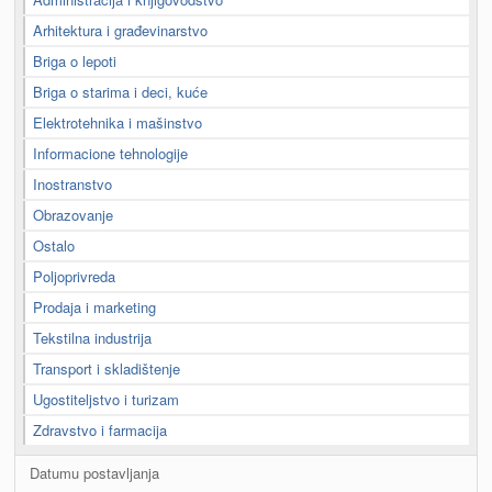
Arhitektura i građevinarstvo
Briga o lepoti
Briga o starima i deci, kuće
Elektrotehnika i mašinstvo
Informacione tehnologije
Inostranstvo
Obrazovanje
Ostalo
Poljoprivreda
Prodaja i marketing
Tekstilna industrija
Transport i skladištenje
Ugostiteljstvo i turizam
Zdravstvo i farmacija
Datumu postavljanja