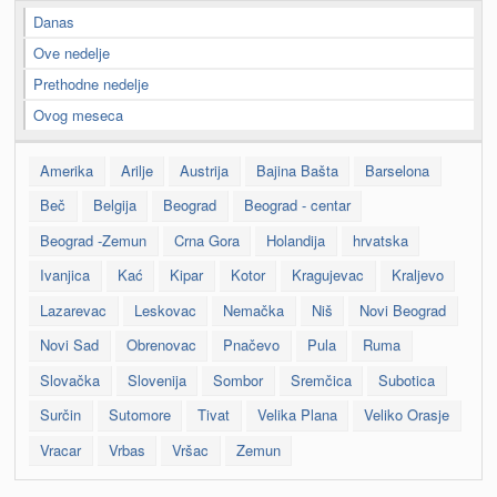
Danas
Ove nedelje
Prethodne nedelje
Ovog meseca
Amerika
Arilje
Austrija
Bajina Bašta
Barselona
Beč
Belgija
Beograd
Beograd - centar
Beograd -Zemun
Crna Gora
Holandija
hrvatska
Ivanjica
Kać
Kipar
Kotor
Kragujevac
Kraljevo
Lazarevac
Leskovac
Nemačka
Niš
Novi Beograd
Novi Sad
Obrenovac
Pnačevo
Pula
Ruma
Slovačka
Slovenija
Sombor
Sremčica
Subotica
Surčin
Sutomore
Tivat
Velika Plana
Veliko Orasje
Vracar
Vrbas
Vršac
Zemun